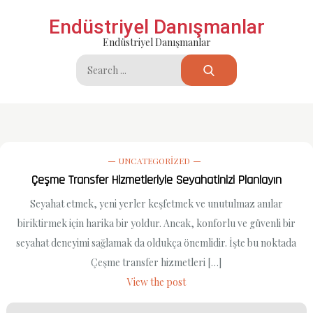
Skip
Endüstriyel Danışmanlar
to
Endüstriyel Danışmanlar
content
Search
for:
UNCATEGORIZED
Çeşme Transfer Hizmetleriyle Seyahatinizi Planlayın
Seyahat etmek, yeni yerler keşfetmek ve unutulmaz anılar
biriktirmek için harika bir yoldur. Ancak, konforlu ve güvenli bir
seyahat deneyimi sağlamak da oldukça önemlidir. İşte bu noktada
Çeşme transfer hizmetleri […]
View the post