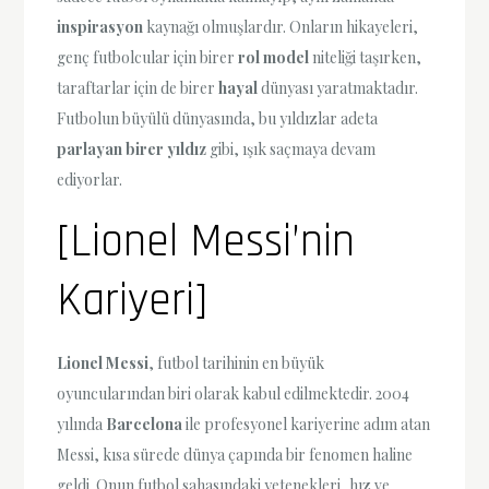
inspirasyon
kaynağı olmuşlardır. Onların hikayeleri,
genç futbolcular için birer
rol model
niteliği taşırken,
taraftarlar için de birer
hayal
dünyası yaratmaktadır.
Futbolun büyülü dünyasında, bu yıldızlar adeta
parlayan birer yıldız
gibi, ışık saçmaya devam
ediyorlar.
[Lionel Messi’nin
Kariyeri]
Lionel Messi
, futbol tarihinin en büyük
oyuncularından biri olarak kabul edilmektedir. 2004
yılında
Barcelona
ile profesyonel kariyerine adım atan
Messi, kısa sürede dünya çapında bir fenomen haline
geldi. Onun futbol sahasındaki yetenekleri, hız ve