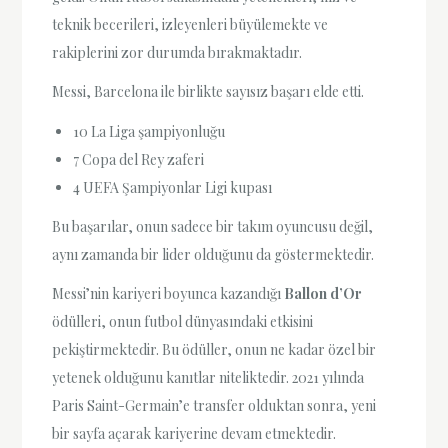
teknik becerileri, izleyenleri büyülemekte ve
rakiplerini zor durumda bırakmaktadır.
Messi, Barcelona ile birlikte sayısız başarı elde etti.
10 La Liga şampiyonluğu
7 Copa del Rey zaferi
4 UEFA Şampiyonlar Ligi kupası
Bu başarılar, onun sadece bir takım oyuncusu değil,
aynı zamanda bir lider olduğunu da göstermektedir.
Messi’nin kariyeri boyunca kazandığı
Ballon d’Or
ödülleri, onun futbol dünyasındaki etkisini
pekiştirmektedir. Bu ödüller, onun ne kadar özel bir
yetenek olduğunu kanıtlar niteliktedir. 2021 yılında
Paris Saint-Germain’e transfer olduktan sonra, yeni
bir sayfa açarak kariyerine devam etmektedir.