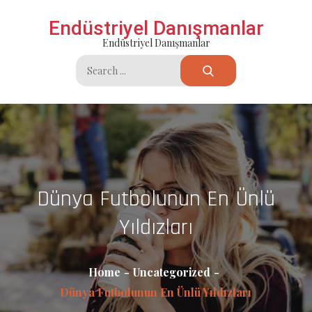
Skip
Endüstriyel Danışmanlar
to
Endüstriyel Danışmanlar
content
Search
for:
Dünya Futbolunun En Ünlü
Yıldızları
Home
Uncategorized
Dünya Futbolunun En Ünlü Yıldızları