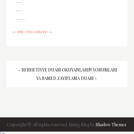
—-
——
——-
UNCATEGORIZED
Yazı
BERHETIYYE DUASI OKUYANLARIN YORUMLARI
YA SAMED ZAYIFLAMA DUASI
gezinmesi
Copyright © All rights reserved. Rising Blog by
Shadow Themes
.