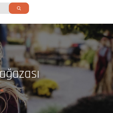
Mağazası
sı