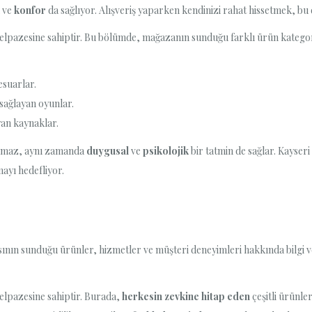
ve
konfor
da sağlıyor. Alışveriş yaparken kendinizi rahat hissetmek, bu 
elpazesine sahiptir. Bu bölümde, mağazanın sunduğu farklı ürün kategori
esuarlar.
 sağlayan oyunlar.
yan kaynaklar.
kalmaz, aynı zamanda
duygusal
ve
psikolojik
bir tatmin de sağlar. Kayser
ayı hedefliyor.
nın sunduğu ürünler, hizmetler ve müşteri deneyimleri hakkında bilgi ve
elpazesine sahiptir. Burada,
herkesin zevkine hitap eden
çeşitli ürünl