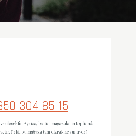
850 304 85 15
verilecektir. Ayrıca, bu tür mağazaların toplumda
 araçtır. Peki, bu mağaza tam olarak ne sunuyor?