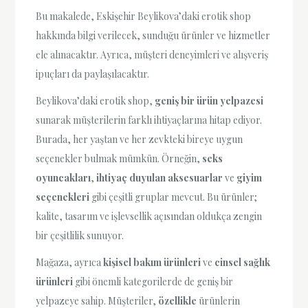
Bu makalede, Eskişehir Beylikova’daki erotik shop
hakkında bilgi verilecek, sunduğu ürünler ve hizmetler
ele alınacaktır. Ayrıca, müşteri deneyimleri ve alışveriş
ipuçları da paylaşılacaktır.
Beylikova’daki erotik shop,
geniş bir ürün yelpazesi
sunarak müşterilerin farklı ihtiyaçlarına hitap ediyor.
Burada, her yaştan ve her zevkteki bireye uygun
seçenekler bulmak mümkün. Örneğin,
seks
oyuncakları
,
ihtiyaç duyulan aksesuarlar
ve
giyim
seçenekleri
gibi çeşitli gruplar mevcut. Bu ürünler;
kalite, tasarım ve işlevsellik açısından oldukça zengin
bir çeşitlilik sunuyor.
Mağaza, ayrıca
kişisel bakım ürünleri
ve
cinsel sağlık
ürünleri
gibi önemli kategorilerde de geniş bir
yelpazeye sahip. Müşteriler,
özellikle
ürünlerin