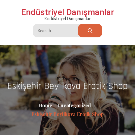
Skip
Endüstriyel Danışmanlar
to
Endüstriyel Danışmanlar
content
Search
for:
Eskişehir Beylikova Erotik Shop
Home
Uncategorized
Eskişehir Beylikova Erotik Shop