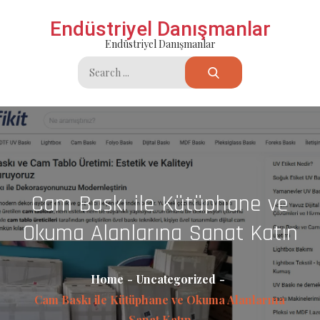
Skip
Endüstriyel Danışmanlar
to
Endüstriyel Danışmanlar
content
Search
for:
Cam Baskı ile Kütüphane ve
Okuma Alanlarına Sanat Katın
Home
Uncategorized
Cam Baskı ile Kütüphane ve Okuma Alanlarına
Sanat Katın