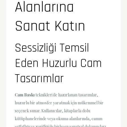
Alanlarına
Sanat Katın
Sessizliği Temsil
Eden Huzurlu Cam
Tasarımlar
Cam Baskı
teknikleri ile hazırlanan tasarımlar,
huzurlu bir atmosfer yaratmak için mükemmel bir
seçenek sunar. Kullanıcılar, kitaplarla dolu
kütüphanelerinde veya okuma alanlarında, camın
şeffaflığı ve zarifliği ile birleşen sanatsal dokunuşları