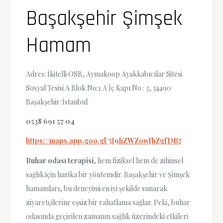
Başakşehir Şimşek
Hamam
Adres: İkitelli OSB, Aymakoop Ayakkabıcılar Sitesi
Sosyal Tesisi A Blok No:1 A İç Kapı No : 3, 34490
Başakşehir/İstanbul
0538 691 57 04
https://maps.app.goo.gl/5J9hZWZowJhZgfDB7
Buhar odası terapisi
, hem fiziksel hem de zihinsel
sağlık için harika bir yöntemdir. Başakşehir ve Şimşek
hamamları, bu deneyimi en iyi şekilde sunarak
ziyaretçilerine eşsiz bir rahatlama sağlar. Peki, buhar
odasında geçirilen zamanın sağlık üzerindeki etkileri