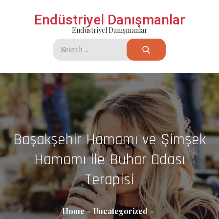
Skip
Endüstriyel Danışmanlar
to
Endüstriyel Danışmanlar
content
Search
for:
Başakşehir Hamamı ve Şimşek
Hamamı ile Buhar Odası
Terapisi
Home
Uncategorized