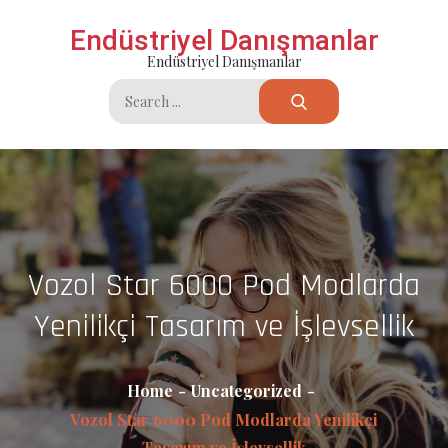
Skip
Endüstriyel Danışmanlar
to
Endüstriyel Danışmanlar
content
Search
for:
Vozol Star 6000 Pod Modlarda
Yenilikçi Tasarım ve İşlevsellik
Home
Uncategorized
Vozol Star 6000 Pod Modlarda Yenilikçi
Tasarım ve İşlevsellik