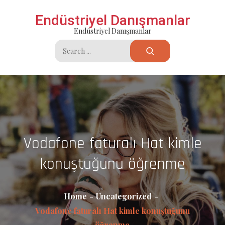
Skip
Endüstriyel Danışmanlar
to
Endüstriyel Danışmanlar
content
Search
for:
Vodafone faturalı Hat kimle
konuştuğunu öğrenme
Home
Uncategorized
Vodafone faturalı Hat kimle konuştuğunu
öğrenme