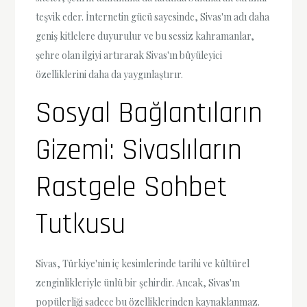
teşvik eder. İnternetin gücü sayesinde, Sivas'ın adı daha
geniş kitlelere duyurulur ve bu sessiz kahramanlar,
şehre olan ilgiyi artırarak Sivas'ın büyüleyici
özelliklerini daha da yaygınlaştırır.
Sosyal Bağlantıların
Gizemi: Sivaslıların
Rastgele Sohbet
Tutkusu
Sivas, Türkiye'nin iç kesimlerinde tarihi ve kültürel
zenginlikleriyle ünlü bir şehirdir. Ancak, Sivas'ın
popülerliği sadece bu özelliklerinden kaynaklanmaz.