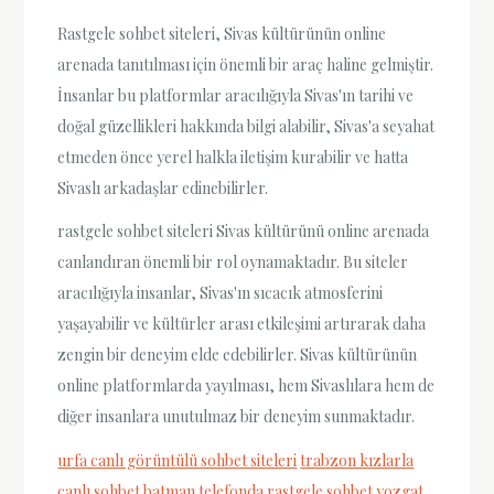
Rastgele sohbet siteleri, Sivas kültürünün online
arenada tanıtılması için önemli bir araç haline gelmiştir.
İnsanlar bu platformlar aracılığıyla Sivas'ın tarihi ve
doğal güzellikleri hakkında bilgi alabilir, Sivas'a seyahat
etmeden önce yerel halkla iletişim kurabilir ve hatta
Sivaslı arkadaşlar edinebilirler.
rastgele sohbet siteleri Sivas kültürünü online arenada
canlandıran önemli bir rol oynamaktadır. Bu siteler
aracılığıyla insanlar, Sivas'ın sıcacık atmosferini
yaşayabilir ve kültürler arası etkileşimi artırarak daha
zengin bir deneyim elde edebilirler. Sivas kültürünün
online platformlarda yayılması, hem Sivaslılara hem de
diğer insanlara unutulmaz bir deneyim sunmaktadır.
urfa canlı görüntülü sohbet siteleri
trabzon kızlarla
canlı sohbet
batman telefonda rastgele sohbet
yozgat