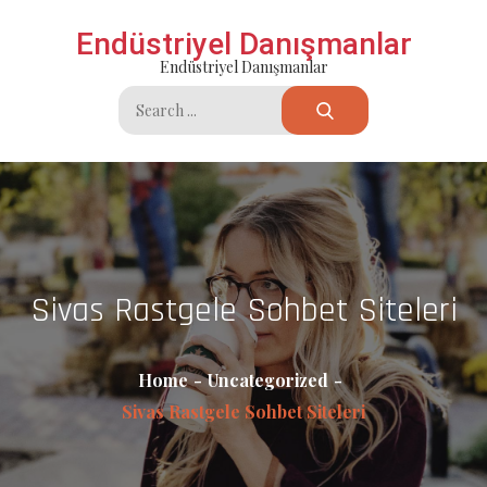
Skip
Endüstriyel Danışmanlar
to
Endüstriyel Danışmanlar
content
Search
for:
Sivas Rastgele Sohbet Siteleri
Home
Uncategorized
Sivas Rastgele Sohbet Siteleri