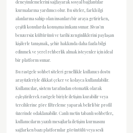
deneyimlemelerini sağlayarak sosyal bağlantılar
kurmalarına yardımcı olur. Bu siteler, farklı ilgi
alanlarına sahip olan insanları bir araya getirirken,
çeşitli konularda konuşma imkanı sunar. Sivas'ın
benzersiz kültürünü ve tarihi zenginliklerini paylaşan
kişilerle tanışmak, şehir hakkında daha fazla bilgi
edinmek ve yerel rehberlik almak isteyenler için ideal
bir platform sunar.
Bu rastgele sohbet siteleri genellikle kullanıcı dostu
arayüzleriyle dikkat çeker ve kolayca kullanılabilir.
Kullanıcılar, sistem tarafından otomatik olarak
eşleştirilerek rastgele biriyle iletişim kurabilir veya
tercihlerine göre filtreleme yaparak belirli bir profil
üzerinde odaklanabilir. Canlı metin tabanlı sohbetler,
kullanıcıların yazılı mesajlarla iletişim kurmasını
sağlarken bazı platformlar görüntülü veya sesli