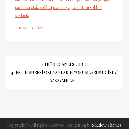
canlı ücretsiz sohbet
osmaniye görüntülü sohbet
kızlarla
UNCATEGORIZED
Yazı
NIĞDE CANLI SOHBET
41 FETIH SURESI OKUYANLARIN YORUMLARI MUCIZEYI
gezinmesi
YAŞAYANLAR
Copyright © All rights reserved. Rising Blog by
Shadow Themes
.