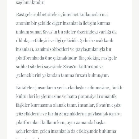
sağlamaktadır.
Rastgele sohbet siteleri, internet kullanıcılarına
anonim bir şekilde diğer insanlarla iletişim kurma
imkanı sunar. Sivas'ın bu siteler üzerindeki varlığı da
oldukça etkileyici ve ilgi çekicidir. Şehrin sıcakkanlı
insanları, samimi sohbetleri ve paylaşımlarıyla bu
platformlarda öne çıkmaktadır. Birçok kişi, rastgele
sohbet siteleri sayesinde Sivas'ın kültürünü ve
geleneklerini yakından tanıma fırsatı bulmuştur.
Bu siteler, insanların yeni arkadaşlar edinmesine, farklı
kültürleri keşfetmesine ve hatta potansiyel romantik
ilişkiler kurmasına olanak tanır. İnsanlar, Sivas'ın eşsiz
güzelliklerini ve tarihi zenginliklerini paylaşmak için bu
platformları kullanırken, aynı zamanda başka
şehirlerden gelen insanlarla da etkileşimde bulunma