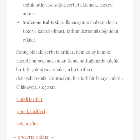
soğuk tatlıya ise soğuk şerbet eklemek, lezzeti
artırır.
Malzeme Kalitesi:
Kullanacağınız malzemelerin
taze ve kaliteli olması, tatlının lezzetini doğrudan
etkiler.
Sonuç olarak, şerbetli tatlılar, hem kolay hem de
lezzetli bir seçenek sunar. Kendi mutfağınızda küçük
bir tatlı şöleni yaratmak için bu tarifleri
deneyebilirsiniz. Unutmayın, her tatlı bir hikaye anlatır.
O hikayeyi, siz yazın!
renkli tarifler
yemek tarifleri
kek tarifleri
UNCATEGORIZED