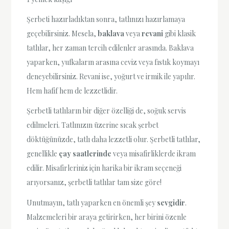
Şerbeti hazırladıktan sonra, tatlınızı hazırlamaya
geçebilirsiniz. Mesela,
baklava
veya
revani
gibi klasik
tatlılar, her zaman tercih edilenler arasında. Baklava
yaparken, yufkaların arasına ceviz veya fıstık koymayı
deneyebilirsiniz. Revani ise, yoğurt ve irmik ile yapılır.
Hem hafif hem de lezzetlidir.
Şerbetli tatlıların bir diğer özelliği de, soğuk servis
edilmeleri. Tatlınızın üzerine sıcak şerbet
döktüğünüzde, tatlı daha lezzetli olur. Şerbetli tatlılar,
genellikle
çay saatlerinde
veya misafirliklerde ikram
edilir. Misafirleriniz için harika bir ikram seçeneği
arıyorsanız, şerbetli tatlılar tam size göre!
Unutmayın, tatlı yaparken en önemli şey
sevgidir
.
Malzemeleri bir araya getirirken, her birini özenle