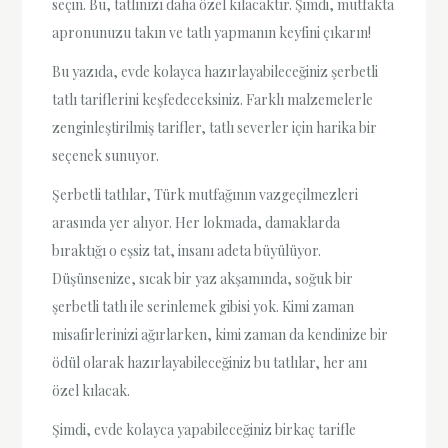
seçin. Bu, tatlınızı daha özel kılacaktır. Şimdi, mutfakta
apronunuzu takın ve tatlı yapmanın keyfini çıkarın!
Bu yazıda, evde kolayca hazırlayabileceğiniz şerbetli
tatlı tariflerini keşfedeceksiniz. Farklı malzemelerle
zenginleştirilmiş tarifler, tatlı severler için harika bir
seçenek sunuyor.
Şerbetli tatlılar, Türk mutfağının vazgeçilmezleri
arasında yer alıyor. Her lokmada, damaklarda
bıraktığı o eşsiz tat, insanı adeta büyülüyor.
Düşünsenize, sıcak bir yaz akşamında, soğuk bir
şerbetli tatlı ile serinlemek gibisi yok. Kimi zaman
misafirlerinizi ağırlarken, kimi zaman da kendinize bir
ödül olarak hazırlayabileceğiniz bu tatlılar, her anı
özel kılacak.
Şimdi, evde kolayca yapabileceğiniz birkaç tarifle