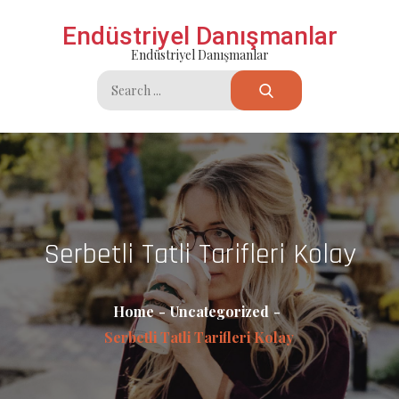
Skip
Endüstriyel Danışmanlar
to
Endüstriyel Danışmanlar
content
Search
for:
Serbetli Tatli Tarifleri Kolay
Home
Uncategorized
Serbetli Tatli Tarifleri Kolay