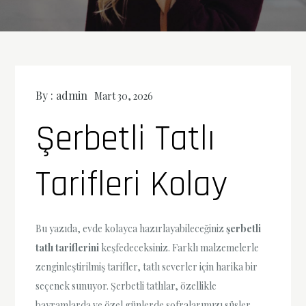
By :
admin
Mart 30, 2026
Şerbetli Tatlı
Tarifleri Kolay
Bu yazıda, evde kolayca hazırlayabileceğiniz
şerbetli
tatlı tariflerini
keşfedeceksiniz. Farklı malzemelerle
zenginleştirilmiş tarifler, tatlı severler için harika bir
seçenek sunuyor. Şerbetli tatlılar, özellikle
bayramlarda ve özel günlerde sofralarımızı süsler.