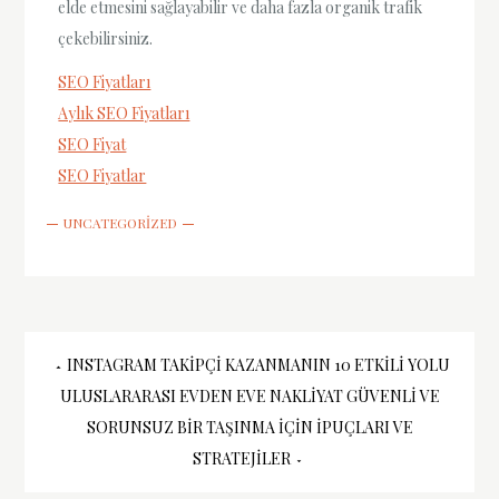
elde etmesini sağlayabilir ve daha fazla organik trafik
çekebilirsiniz.
SEO Fiyatları
Aylık SEO Fiyatları
SEO Fiyat
SEO Fiyatlar
UNCATEGORIZED
Yazı
INSTAGRAM TAKIPÇI KAZANMANIN 10 ETKILI YOLU
ULUSLARARASI EVDEN EVE NAKLIYAT GÜVENLI VE
gezinmesi
SORUNSUZ BIR TAŞINMA İÇIN İPUÇLARI VE
STRATEJILER