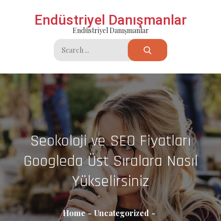
Skip
Endüstriyel Danışmanlar
to
Endüstriyel Danışmanlar
content
Search
for:
Seokoloji ve SEO Fiyatları
Googleda Üst Sıralara Nasıl
Yükselirsiniz
Home
Uncategorized