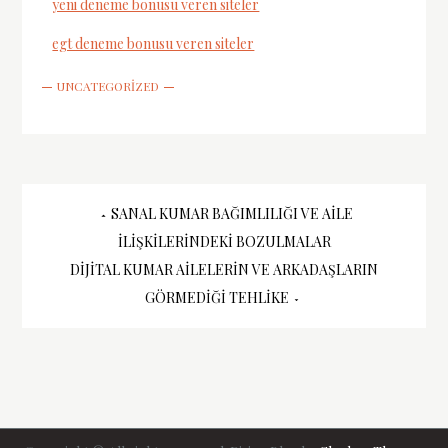
yeni deneme bonusu veren siteler
egt deneme bonusu veren siteler
UNCATEGORIZED
Yazı
SANAL KUMAR BAĞIMLILIĞI VE AILE
İLIŞKILERINDEKI BOZULMALAR
gezinmesi
DIJITAL KUMAR AILELERIN VE ARKADAŞLARIN
GÖRMEDIĞI TEHLIKE