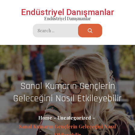
Skip
Endüstriyel Danışmanlar
to
Endüstriyel Danışmanlar
content
Search
for:
Sanal Kumarın Gençlerin
Geleceğini Nasıl Etkileyebilir
Home
Uncategorized
Sanal Kumarın Gençlerin Geleceğini Nasıl
Etkileyebilir