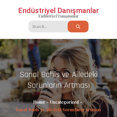
Skip
Endüstriyel Danışmanlar
to
Endüstriyel Danışmanlar
content
Search
for:
Sanal Bahis ve Ailedeki
Sorunların Artması
Home
Uncategorized
Sanal Bahis ve Ailedeki Sorunların Artması