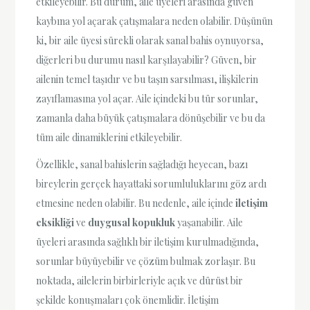
etkileyebilir. Bu durum, aile üyeleri arasında güven
kaybına yol açarak çatışmalara neden olabilir. Düşünün
ki, bir aile üyesi sürekli olarak sanal bahis oynuyorsa,
diğerleri bu durumu nasıl karşılayabilir? Güven, bir
ailenin temel taşıdır ve bu taşın sarsılması, ilişkilerin
zayıflamasına yol açar. Aile içindeki bu tür sorunlar,
zamanla daha büyük çatışmalara dönüşebilir ve bu da
tüm aile dinamiklerini etkileyebilir.
Özellikle, sanal bahislerin sağladığı heyecan, bazı
bireylerin gerçek hayattaki sorumluluklarını göz ardı
etmesine neden olabilir. Bu nedenle, aile içinde
iletişim
eksikliği
ve
duygusal kopukluk
yaşanabilir. Aile
üyeleri arasında sağlıklı bir iletişim kurulmadığında,
sorunlar büyüyebilir ve çözüm bulmak zorlaşır. Bu
noktada, ailelerin birbirleriyle açık ve dürüst bir
şekilde konuşmaları çok önemlidir. İletişim