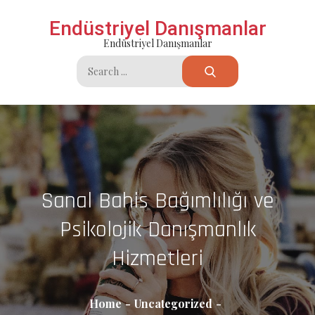
Skip
Endüstriyel Danışmanlar
to
Endüstriyel Danışmanlar
content
Search
for:
Sanal Bahis Bağımlılığı ve
Psikolojik Danışmanlık
Hizmetleri
Home
Uncategorized