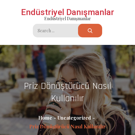
Skip
Endüstriyel Danışmanlar
to
Endüstriyel Danışmanlar
content
Search
for:
Priz Dönüştürücü Nasıl
Kullanılır
Home
Uncategorized
Priz Dönüştürücü Nasıl Kullanılır