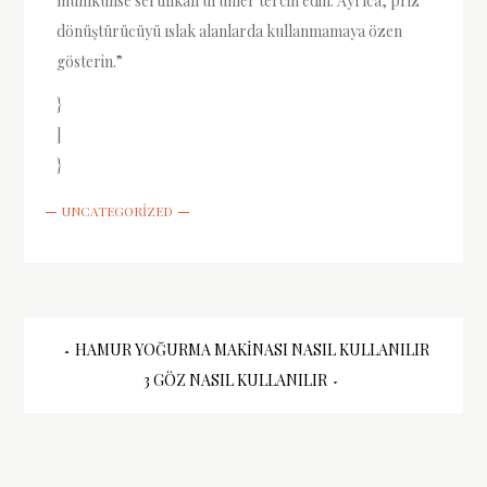
mümkünse sertifikalı ürünler tercih edin. Ayrıca, priz
dönüştürücüyü ıslak alanlarda kullanmamaya özen
gösterin.”
}
]
}
UNCATEGORIZED
Yazı
HAMUR YOĞURMA MAKINASI NASIL KULLANILIR
3 GÖZ NASIL KULLANILIR
gezinmesi