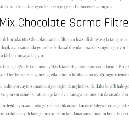
iflerini artırmak isteyen herkes için çekici bir seçenek sunuyor.
Mix Chocolate Sarma Filtres
artık burada: Mix Chocolate sarma filtrenin lezzetli dünyasıyla tanışın! 
değil, aynı zamanda görsel ve kokusal duyularınızı da zenginleştiriyor. İçe
farklı bir dünyaya taşıyor.
biri, içeriğinde kullanılan yüksek kaliteli çikolata parçacıklarıdır. Bu ç
 Her bir nefes alışınızda, çikolatanın tatlılık ve sıcaklığı, sigara içimini
kle kalmıyor, aynı zamanda sigara içim deneyiminizi de daha keyifli hale ge
 ve içim sürecindeki tatlı sürprizleriyle tanışıyorsunuz. Bu da sıradan bir
an değil, aynı zamanda görsel estetik açısından da etkileyici bir seçenek s
rınızı daha keyifli hale getiriyor. Hem kendinizi şımartmanın hem de çev