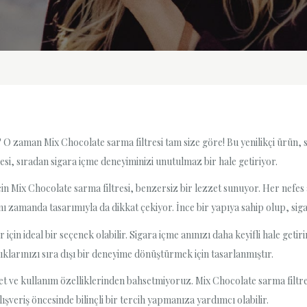
? O zaman Mix Chocolate sarma filtresi tam size göre! Bu yenilikçi ürün, s
esi, sıradan sigara içme deneyiminizi unutulmaz bir hale getiriyor.
in Mix Chocolate sarma filtresi, benzersiz bir lezzet sunuyor. Her nefes a
ynı zamanda tasarımıyla da dikkat çekiyor. İnce bir yapıya sahip olup, siga
 için ideal bir seçenek olabilir. Sigara içme anınızı daha keyifli hale geti
nlıklarınızı sıra dışı bir deneyime dönüştürmek için tasarlanmıştır.
 ve kullanım özelliklerinden bahsetmiyoruz. Mix Chocolate sarma filtresin
alışveriş öncesinde bilinçli bir tercih yapmanıza yardımcı olabilir.