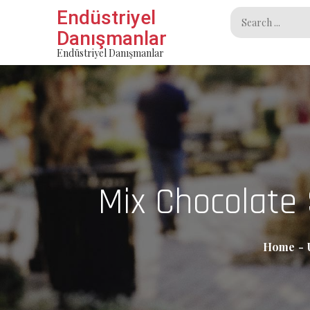
Skip
Endüstriyel
Search
to
Danışmanlar
for:
content
Endüstriyel Danışmanlar
Mix Chocolate 
Home