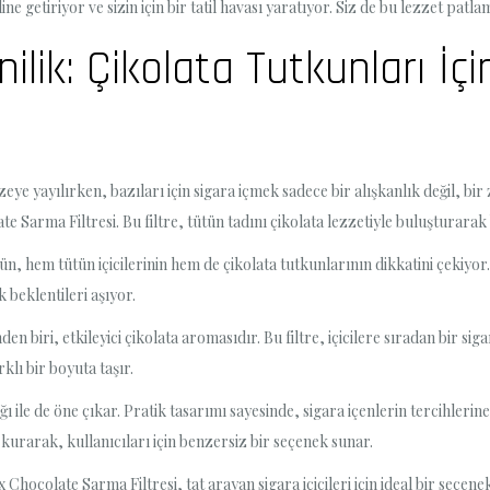
e getiriyor ve sizin için bir tatil havası yaratıyor. Siz de bu lezzet patlam
lik: Çikolata Tutkunları İç
zeye yayılırken, bazıları için sigara içmek sadece bir alışkanlık değil, bir
late Sarma Filtresi. Bu filtre, tütün tadını çikolata lezzetiyle buluşturar
ün, hem tütün içicilerinin hem de çikolata tutkunlarının dikkatini çekiyor. 
k beklentileri aşıyor.
en biri, etkileyici çikolata aromasıdır. Bu filtre, içicilere sıradan bir 
lı bir boyuta taşır.
 ile de öne çıkar. Pratik tasarımı sayesinde, sigara içenlerin tercihlerine
kurarak, kullanıcıları için benzersiz bir seçenek sunar.
Chocolate Sarma Filtresi, tat arayan sigara içicileri için ideal bir seçen