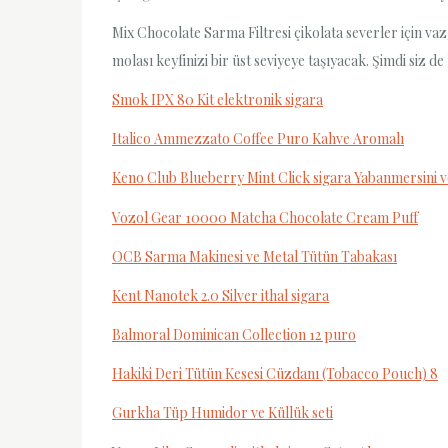
Mix Chocolate Sarma Filtresi çikolata severler için vaz
molası keyfinizi bir üst seviyeye taşıyacak. Şimdi siz d
Smok IPX 80 Kit elektronik sigara
Italico Ammezzato Coffee Puro Kahve Aromalı
Keno Club Blueberry Mint Click sigara Yabanmersini 
Vozol Gear 10000 Matcha Chocolate Cream Puff
OCB Sarma Makinesi ve Metal Tütün Tabakası
Kent Nanotek 2.0 Silver ithal sigara
Balmoral Dominican Collection 12 puro
Hakiki Deri Tütün Kesesi Cüzdanı (Tobacco Pouch) 8
Gurkha Tüp Humidor ve Küllük seti