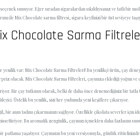
ir seçenek sunuyor. Eğer sıradan sigaralardan sıkıldıysanız ve tatlı bir mo
rımı ile Mix Chocolate sarma filtresi, sigara keyfinizi bir üst seviyeye taşı
ix Chocolate Sarma Filtrele
ir yenilik var: Mix Chocolate Sarma Filtreleri! Bu yenilikçi ürün, çay dene
 sürpriz olacak. Mix Chocolate Sarma Filtreleri, çayınıza eklediği yoğun v
 veriyor. Bir çay tutkunu olarak, belki de daha önce denemediğiniz bir tat
yici. Üstelik bu yenilik, sizi her yudumda yeni keşiflere çıkarıyor.
, bir anın tadını çıkarmanızı sağlıyor. Özellikle çikolata severler için idea
 hissettiriyor. Bu aromatik zenginlik, çayınızı içmekten daha fazlasını sun
 bir patlama yaşatıyor. Çayınızın bu yeni versiyonuyla, günlük ritüelinizde