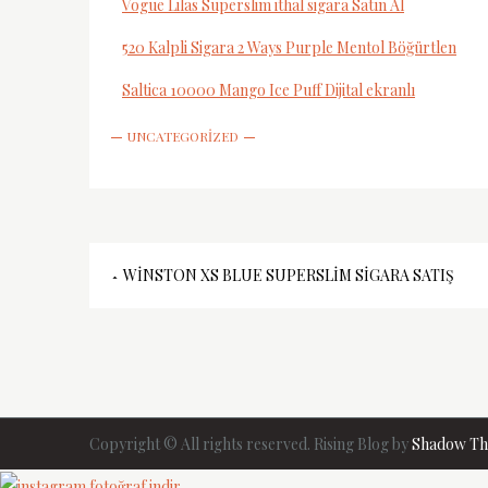
Vogue Lilas Superslim ithal sigara Satın Al
520 Kalpli Sigara 2 Ways Purple Mentol Böğürtlen
Saltica 10000 Mango Ice Puff Dijital ekranlı
UNCATEGORIZED
Yazı
WINSTON XS BLUE SUPERSLIM SIGARA SATIŞ
gezinmesi
Copyright © All rights reserved. Rising Blog by
Shadow T