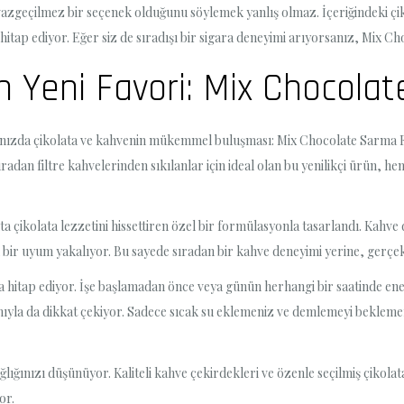
 vazgeçilmez bir seçenek olduğunu söylemek yanlış olmaz. İçeriğindeki çik
hitap ediyor. Eğer siz de sıradışı bir sigara deneyimi arıyorsanız, Mix 
in Yeni Favori: Mix Chocolat
rşınızda çikolata ve kahvenin mükemmel buluşması: Mix Chocolate Sarma Fi
ıradan filtre kahvelerinden sıkılanlar için ideal olan bu yenilikçi ürün, 
 çikolata lezzetini hissettiren özel bir formülasyonla tasarlandı. Kahve
ir uyum yakalıyor. Bu sayede sıradan bir kahve deneyimi yerine, gerçek b
 hitap ediyor. İşe başlamadan önce veya günün herhangi bir saatinde enerji
ıyla da dikkat çekiyor. Sadece sıcak su eklemeniz ve demlemeyi beklemeniz
ğlığınızı düşünüyor. Kaliteli kahve çekirdekleri ve özenle seçilmiş çikolat
or.