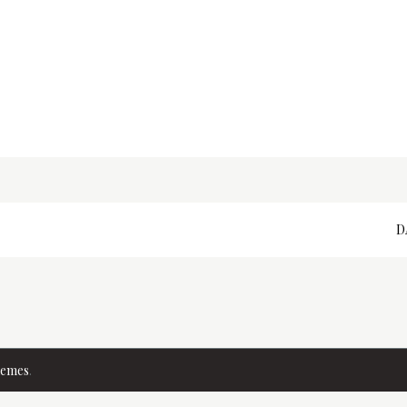
D
hemes
.