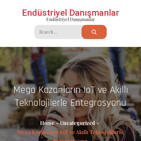
Skip
Endüstriyel Danışmanlar
to
Endüstriyel Danışmanlar
content
Search
for:
Mega Kazanların IoT ve Akıllı
Teknolojilerle Entegrasyonu
Home
Uncategorized
Mega Kazanların IoT ve Akıllı Teknolojilerle
Entegrasyonu