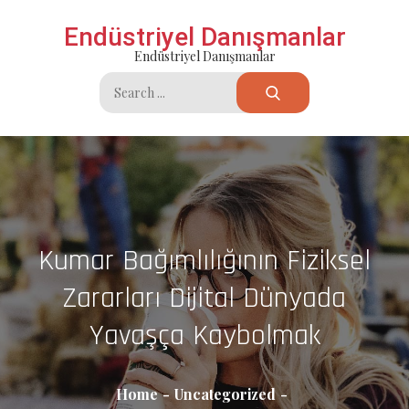
Skip
Endüstriyel Danışmanlar
to
Endüstriyel Danışmanlar
content
Search
for:
Kumar Bağımlılığının Fiziksel
Zararları Dijital Dünyada
Yavaşça Kaybolmak
Home
Uncategorized