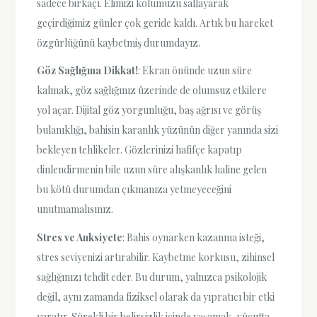
sadece birkaçı. Elimizi kolumuzu sallayarak
geçirdiğimiz günler çok geride kaldı. Artık bu hareket
özgürlüğünü kaybetmiş durumdayız.
Göz Sağlığına Dikkat!
: Ekran önünde uzun süre
kalmak, göz sağlığınız üzerinde de olumsuz etkilere
yol açar. Dijital göz yorgunluğu, baş ağrısı ve görüş
bulanıklığı, bahisin karanlık yüzünün diğer yanında sizi
bekleyen tehlikeler. Gözlerinizi hafifçe kapatıp
dinlendirmenin bile uzun süre alışkanlık haline gelen
bu kötü durumdan çıkmanıza yetmeyeceğini
unutmamalısınız.
Stres ve Anksiyete
: Bahis oynarken kazanma isteği,
stres seviyenizi artırabilir. Kaybetme korkusu, zihinsel
sağlığınızı tehdit eder. Bu durum, yalnızca psikolojik
değil, aynı zamanda fiziksel olarak da yıpratıcı bir etki
yaratır. Sürekli bir belirsizlik içinde yaşamak, vücutta