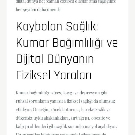
dijital dünya her zaman cazibeli olabilir ama sağlığınız
her şeyden daha önemli!
Kaybolan Sağlık:
Kumar Bağımlılığı ve
Dijital Dünyanın
Fiziksel Yaraları
Kumar bağımlılığı, stres, kaygı ve depresyon gibi
ruhsal sorunların yanı sıra fiziksel sağlığı da olumsuz
etkiliyor. Örneğin, sürekli oturma, hareketsizlik ve
düzensiz uyku alışkanlıkları, sırt ağrısı, obezite ve
kalp problemleri gibi sağlık sorunlarına yol açabiliyor.
Uzun saatler bilgisayar veya mobil cihaz başında