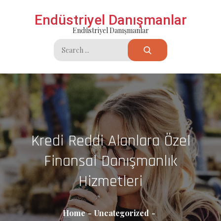
Skip
Endüstriyel Danışmanlar
to
Endüstriyel Danışmanlar
content
Search
for:
Kredi Reddi Alanlara Özel
Finansal Danışmanlık
Hizmetleri
Home
Uncategorized