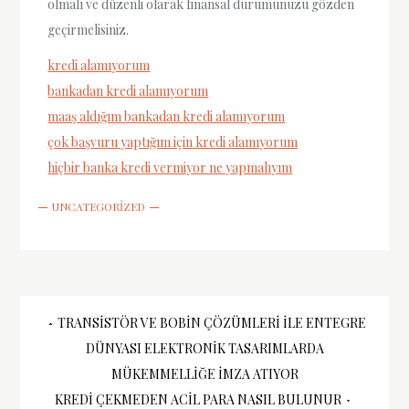
olmalı ve düzenli olarak finansal durumunuzu gözden
geçirmelisiniz.
kredi alamıyorum
bankadan kredi alamıyorum
maaş aldığım bankadan kredi alamıyorum
çok başvuru yaptığım için kredi alamıyorum
hiçbir banka kredi vermiyor ne yapmalıyım
UNCATEGORIZED
Yazı
TRANSISTÖR VE BOBIN ÇÖZÜMLERI İLE ENTEGRE
DÜNYASI ELEKTRONIK TASARIMLARDA
gezinmesi
MÜKEMMELLIĞE İMZA ATIYOR
KREDI ÇEKMEDEN ACIL PARA NASIL BULUNUR