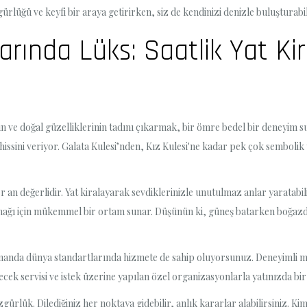
rlüğü ve keyfi bir araya getirirken, siz de kendinizi denizle buluşturabil
arında Lüks: Saatlik Yat K
nın ve doğal güzelliklerinin tadını çıkarmak, bir ömre bedel bir deneyim
iz hissini veriyor. Galata Kulesi’nden, Kız Kulesi'ne kadar pek çok semb
an değerlidir. Yat kiralayarak sevdiklerinizle unutulmaz anlar yaratabilir
ğı için mükemmel bir ortam sunar. Düşünün ki, güneş batarken boğazda se
amanda dünya standartlarında hizmete de sahip oluyorsunuz. Deneyimli müre
ecek servisi ve istek üzerine yapılan özel organizasyonlarla yatınızda bi
zgürlük. Dilediğiniz her noktaya gidebilir, anlık kararlar alabilirsiniz. K