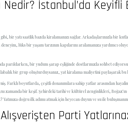
 Nedir? İstanbul’da Keyifli
gibi, bir yatı saatlik bazda kiralamanızı sağlar. Arkadaşlarınızla bir kut
u deneyim, lüks bir yaşam tarzının kapılarını aralamanıza yardımcı oluyo
suda parıldarken, bir yudum şarap eşliğinde dostlarınızla sohbet ediyors
abalık bir grup oluşturduysanız, yat kiralama maliyetini paylaşarak bu keyf
niş. Farklı boyutlarda, çeşitli donanımlara sahip yatlar arasından hayalin
ı zamanda bir keşif. Şehirdeki tarihi ve kültürel zenginlikleri, Boğaz'ın e
z? Yatınıza doğru ilk adımı atmak için heyecan duyun ve su ile buluşmanın 
Alışverişten Parti Yatlarına