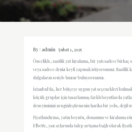
By :
admin
Şubat 1, 2025
Öncelikle, saatlik yat kiralama, bir yatı sadece birkaç 
veya sadece deniz keyfi yapmak istiyorsunuz. Saatlik ki
dalgaların sesiyle huzur buluyorsunuz.
İstanbul'da, her bütçeye uygun yat seçenekleri bulma
küçük gruplar için tasarlanmış farklı boyutlarda yatla
deneyiminizi zenginleştirmenin harika bir yolu, değil m
Fiyatlandırma, yatın boyutu, donanımı ve kiralama süres
Elbette, yaz aylarında talep artışına bağlı olarak fiya