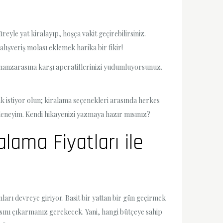
reyle yat kiralayıp, hoşça vakit geçirebilirsiniz.
alışveriş molası eklemek harika bir fikir!
z manzarasına karşı aperatiflerinizi yudumluyorsunuz.
ak istiyor olun; kiralama seçenekleri arasında herkes
 deneyim. Kendi hikayenizi yazmaya hazır mısınız?
alama Fiyatları ile
arı devreye giriyor. Basit bir yattan bir gün geçirmek
lasını çıkarmanız gerekecek. Yani, hangi bütçeye sahip