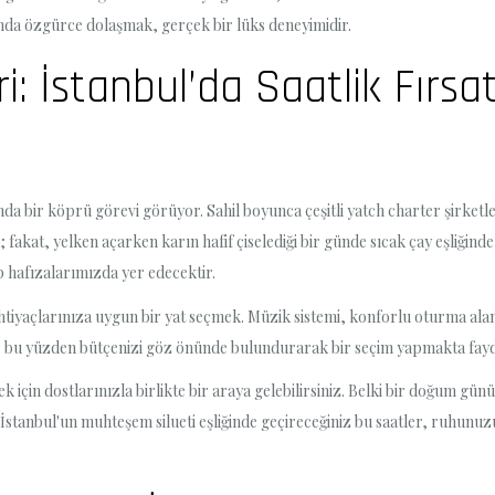
ında özgürce dolaşmak, gerçek bir lüks deneyimidir.
: İstanbul’da Saatlik Fırsat
a bir köprü görevi görüyor. Sahil boyunca çeşitli yatch charter şirketleri
; fakat, yelken açarken karın hafif çiselediği bir günde sıcak çay eşliğind
p hafızalarımızda yer edecektir.
ihtiyaçlarınıza uygun bir yat seçmek. Müzik sistemi, konforlu oturma alanla
iyor; bu yüzden bütçenizi göz önünde bulundurarak bir seçim yapmakta fayd
için dostlarınızla birlikte bir araya gelebilirsiniz. Belki bir doğum gün
ir. İstanbul'un muhteşem silueti eşliğinde geçireceğiniz bu saatler, ruhun