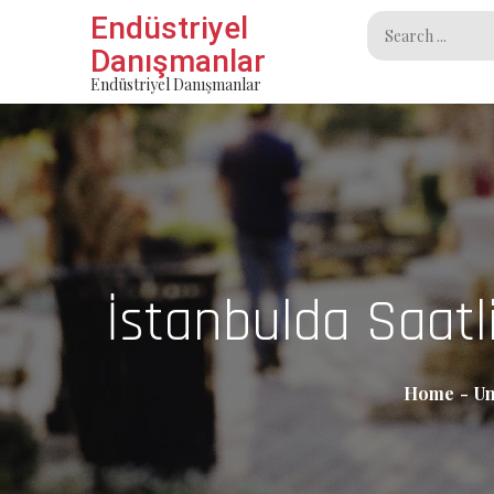
Skip
Endüstriyel
Search
to
Danışmanlar
for:
content
Endüstriyel Danışmanlar
İstanbulda Saatli
Home
Un