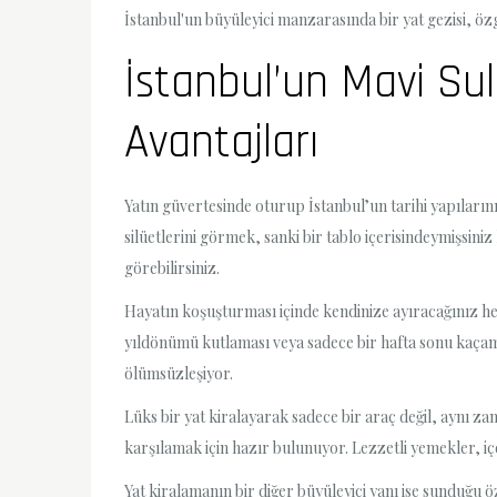
İstanbul'un büyüleyici manzarasında bir yat gezisi, özgü
İstanbul’un Mavi Sul
Avantajları
Yatın güvertesinde oturup İstanbul’un tarihi yapıları
silüetlerini görmek, sanki bir tablo içerisindeymişsin
görebilirsiniz.
Hayatın koşuşturması içinde kendinize ayıracağınız her 
yıldönümü kutlaması veya sadece bir hafta sonu kaçama
ölümsüzleşiyor.
Lüks bir yat kiralayarak sadece bir araç değil, aynı z
karşılamak için hazır bulunuyor. Lezzetli yemekler, iç
Yat kiralamanın bir diğer büyüleyici yanı ise sunduğu ö