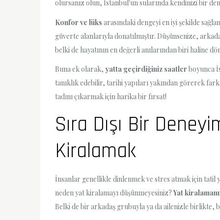
olursanız olun, İstanbul'un sularında kendinizi bir de
Konfor ve lüks
arasındaki dengeyi en iyi şekilde sağlam
güverte alanlarıyla donatılmıştır. Düşünsenize, arkadaş
belki de hayatının en değerli anılarından biri haline dön
Buna ek olarak,
yatta geçirdiğiniz saatler
boyunca İs
tanıklık edebilir, tarihi yapıları yakından görerek fark
tadını çıkarmak için harika bir fırsat!
Sıra Dışı Bir Deney
Kiralamak
İnsanlar genellikle dinlenmek ve stres atmak için tat
neden yat kiralamayı düşünmeyesiniz?
Yat kiralamanı
Belki de bir arkadaş grubuyla ya da ailenizle birlikt