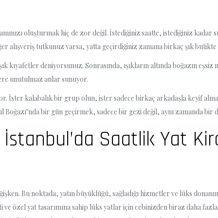
ınızı oluşturmak hiç de zor değil. İstediğiniz saatte, istediğiniz kadar sü
Eğer alışveriş tutkunuz varsa, yatta geçirdiğiniz zamana birkaç şık butikte 
 şık kıyafetler deniyorsunuz. Sonrasında, ışıkların altında boğazın eşsi
lere unutulmaz anlar sunuyor.
or. İster kalabalık bir grup olun, ister sadece birkaç arkadaşla keyif alm
ul Boğazı’nda bir gün geçirmek, sadece bir gezi değil, aynı zamanda bir
 İstanbul’da Saatlik Yat Kir
işken. Bu noktada, yatın büyüklüğü, sağladığı hizmetler ve lüks donanıml
ti ve özel yat tasarımına sahip lüks yatlar için cebinizden biraz daha faz