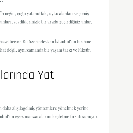
z?
. Örneğin, çoğu yat mutfak, uyku alanları ve geniş
nları, sevdiklerinizle bir arada geçirdiğiniz anlar,
issettiriyor. Su üzerindeyken İstanbul’un tarihine
yahat değil, aynı zamanda bir yaşam tarzı ve lüksün
larında Yat
in daha alışılagelmiş yöntemlere yönelmek yerine
bul’un eşsiz manzaralarını keşfetme fırsatı sunuyor.