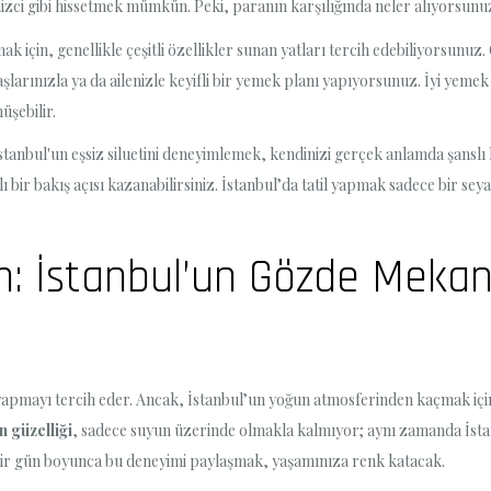
nizci gibi hissetmek mümkün. Peki, paranın karşılığında neler alıyorsunu
ak için, genellikle çeşitli özellikler sunan yatları tercih edebiliyorsunuz
larınızla ya da ailenizle keyifli bir yemek planı yapıyorsunuz. İyi yemek a
üşebilir.
tanbul'un eşsiz siluetini deneyimlemek, kendinizi gerçek anlamda şanslı h
lı bir bakış açısı kazanabilirsiniz. İstanbul’da tatil yapmak sadece bir se
im: İstanbul’un Gözde Mekan
il yapmayı tercih eder. Ancak, İstanbul’un yoğun atmosferinden kaçmak iç
n güzelliği
, sadece suyun üzerinde olmakla kalmıyor; aynı zamanda İstan
e, bir gün boyunca bu deneyimi paylaşmak, yaşamınıza renk katacak.