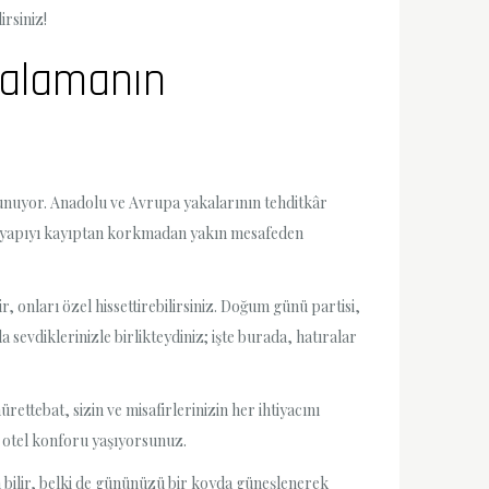
irsiniz!
iralamanın
 sunuyor. Anadolu ve Avrupa yakalarının tehditkâr
olik yapıyı kayıptan korkmadan yakın mesafeden
, onları özel hissettirebilirsiniz. Doğum günü partisi,
vdiklerinizle birlikteydiniz; işte burada, hatıralar
ttebat, sizin ve misafirlerinizin her ihtiyacını
r otel konforu yaşıyorsunuz.
im bilir, belki de gününüzü bir koyda güneşlenerek