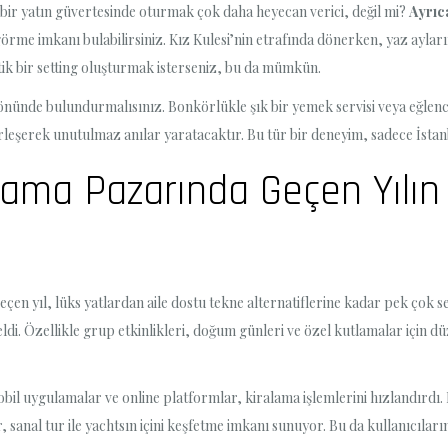
bir yatın güvertesinde oturmak çok daha heyecan verici, değil mi?
Ayrıca
görme imkanı bulabilirsiniz. Kız Kulesi’nin etrafında dönerken, yaz ayları
ntik bir setting oluşturmak isterseniz, bu da mümkün.
 önünde bulundurmalısınız. Bonkörlükle şık bir yemek servisi veya eğlence
irleşerek unutulmaz anılar yaratacaktır. Bu tür bir deneyim, sadece İstan
lama Pazarında Geçen Yılın 
Geçen yıl, lüks yatlardan aile dostu tekne alternatiflerine kadar pek çok 
geldi. Özellikle grup etkinlikleri, doğum günleri ve özel kutlamalar için 
bil uygulamalar ve online platformlar, kiralama işlemlerini hızlandırdı. Ku
 sanal tur ile yachtsın içini keşfetme imkanı sunuyor. Bu da kullanıcıları