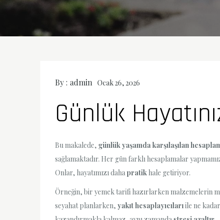
By :
admin
Ocak 26, 2026
Günlük Hayatını
Bu makalede,
günlük yaşamda karşılaşılan hesaplama
sağlamaktadır. Her gün farklı hesaplamalar yapmamız g
Onlar, hayatımızı daha
pratik
hale getiriyor.
Örneğin, bir yemek tarifi hazırlarken malzemelerin m
seyahat planlarken,
yakıt hesaplayıcıları
ile ne kada
kazandırmakla kalmaz, aynı zamanda
stresi azaltır
.