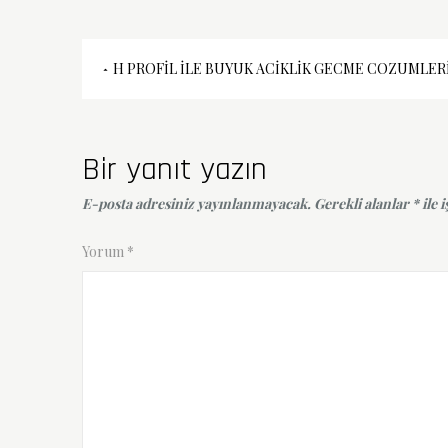
Yazı
H PROFIL İLE BUYUK ACIKLIK GECME COZUMLER
gezinmesi
Bir yanıt yazın
E-posta adresiniz yayınlanmayacak.
Gerekli alanlar
*
ile 
Yorum
*