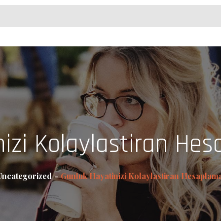
izi Kolaylastiran Hes
Uncategorized
Gunluk Hayatinizi Kolaylastiran Hesaplama