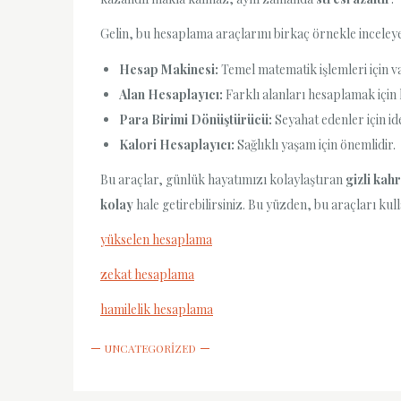
Gelin, bu hesaplama araçlarını birkaç örnekle inceley
Hesap Makinesi:
Temel matematik işlemleri için v
Alan Hesaplayıcı:
Farklı alanları hesaplamak için k
Para Birimi Dönüştürücü:
Seyahat edenler için ide
Kalori Hesaplayıcı:
Sağlıklı yaşam için önemlidir.
Bu araçlar, günlük hayatımızı kolaylaştıran
gizli kah
kolay
hale getirebilirsiniz. Bu yüzden, bu araçları kull
yükselen hesaplama
zekat hesaplama
hamilelik hesaplama
UNCATEGORIZED