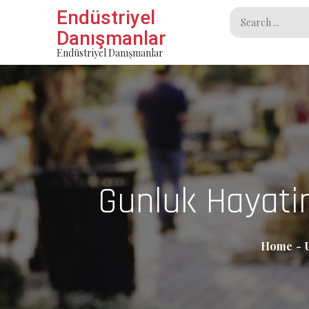
Skip
Endüstriyel
Search
to
Danışmanlar
for:
content
Endüstriyel Danışmanlar
Gunluk Hayatin
Home