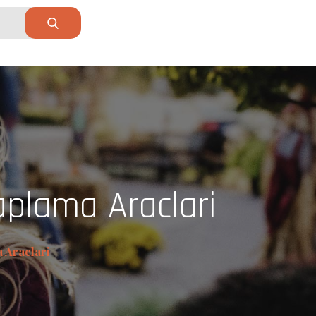
aplama Araclari
 Araclari