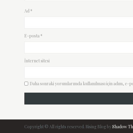
Ad
*
E-posta
*
İnternet sitesi
Daha sonraki yorumlarımda kullanılması için adım, e-pos
Copyright © All rights reserved. Rising Blog by
Shadow T