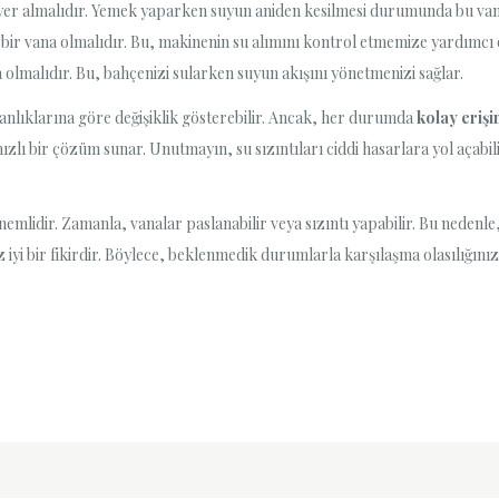
yer almalıdır. Yemek yaparken suyun aniden kesilmesi durumunda bu vanay
ir vana olmalıdır. Bu, makinenin su alımını kontrol etmemize yardımcı 
a olmalıdır. Bu, bahçenizi sularken suyun akışını yönetmenizi sağlar.
kanlıklarına göre değişiklik gösterebilir. Ancak, her durumda
kolay eriş
ızlı bir çözüm sunar. Unutmayın, su sızıntıları ciddi hasarlara yol açabili
emlidir. Zamanla, vanalar paslanabilir veya sızıntı yapabilir. Bu nedenle
iyi bir fikirdir. Böylece, beklenmedik durumlarla karşılaşma olasılığını