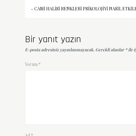
Yazı
CAMI HALISI RENKLERI PSIKOLOJIYI NASIL ETKIL
gezinmesi
Bir yanıt yazın
E-posta adresiniz yayınlanmayacak.
Gerekli alanlar
*
ile 
Yorum
*
Ad
*