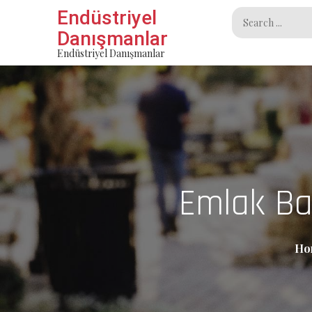
Skip
Endüstriyel
Search
to
Danışmanlar
for:
content
Endüstriyel Danışmanlar
Emlak Bay
Ho