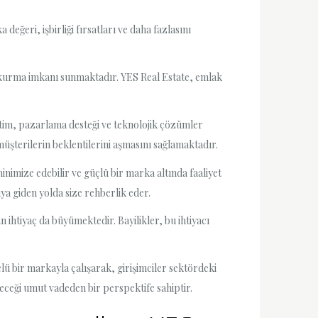
eğeri, işbirliği fırsatları ve daha fazlasını
ş kurma imkanı sunmaktadır. YES Real Estate, emlak
eğitim, pazarlama desteği ve teknolojik çözümler
müşterilerin beklentilerini aşmasını sağlamaktadır.
 minimize edebilir ve güçlü bir marka altında faaliyet
ıya giden yolda size rehberlik eder.
 ihtiyaç da büyümektedir. Bayilikler, bu ihtiyacı
ü bir markayla çalışarak, girişimciler sektördeki
eleceği umut vadeden bir perspektife sahiptir.