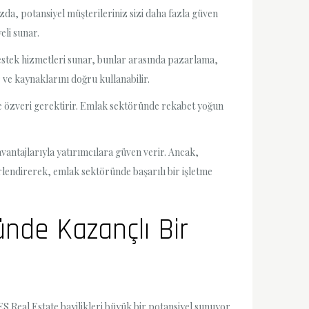
zda, potansiyel müşterileriniz sizi daha fazla güven
eli sunar.
destek hizmetleri sunar, bunlar arasında pazarlama,
ir ve kaynaklarını doğru kullanabilir.
a ve özveri gerektirir. Emlak sektöründe rekabet yoğun
i avantajlarıyla yatırımcılara güven verir. Ancak,
eğerlendirerek, emlak sektöründe başarılı bir işletme
ünde Kazançlı Bir
YES Real Estate bayilikleri büyük bir potansiyel sunuyor.