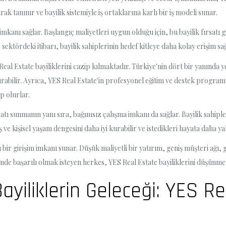
 tanınır ve bayilik sistemiyle iş ortaklarına karlı bir iş modeli sunar.
imkanı sağlar. Başlangıç ​​maliyetleri uygun olduğu için, bu bayilik fırsatı
 sektördeki itibarı, bayilik sahiplerinin hedef kitleye daha kolay erişim s
al Estate bayiliklerini cazip kılmaktadır. Türkiye'nin dört bir yanında yer
artırabilir. Ayrıca, YES Real Estate'in profesyonel eğitim ve destek progra
ip olurlar.
fırsatı sunmanın yanı sıra, bağımsız çalışma imkanı da sağlar. Bayilik sahip
ş ve kişisel yaşam dengesini daha iyi kurabilir ve istedikleri hayata daha yak
bir girişim imkanı sunar. Düşük maliyetli bir yatırım, geniş müşteri ağı,
töründe başarılı olmak isteyen herkes, YES Real Estate bayiliklerini düşün
yiliklerin Geleceği: YES Re