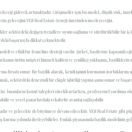
leceği giderek artmaktadır. Girişimciler için bu model, düşük risk, marka d
rin geleceğini YES Real Estate örneği üzerinden inceleyeceğiz.
ikler sektördeki değişen trendlere uyum sağlama ve sürdürülebilir bir i
rdeki başarısıyla dikkat çekmektedir.
modeli ve etkili bir franchise desteği vardır. Şirket, bayilerine kapsamlı 
anın üstün müşteri hizmeti kalitesi ve yenilikçi yaklaşımı, bayiliklerin 
 kurma fırsatı sunar. Bir bayilik alarak, kendi işinizi kurmanın zorluklarını
lışmak, sektördeki deneyimli bir ekiple işbirliği yapma şansı sunar ve başar
ır. İnsanların konut talepleri sürekli artarken, profesyonel yardıma olan
bilir ve yerel pazarlardaki rekabette avantaj sağlayabilir.
ır ve gelecekte de büyümeye devam edecektir. YES Real Estate gibi güçl
ir iş kurma yolunda ilerleyebilirler. Emlak piyasasında bayilik modelinin g