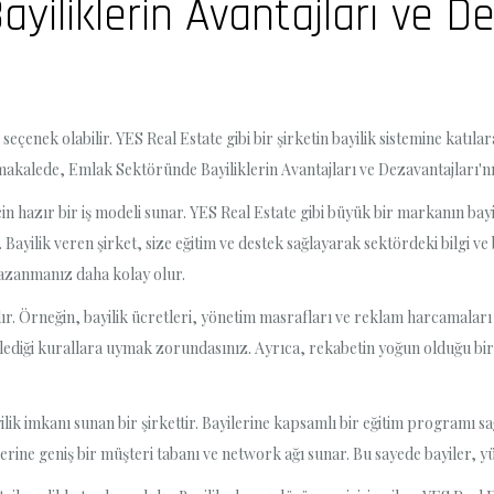
iliklerin Avantajları ve De
 seçenek olabilir. YES Real Estate gibi bir şirketin bayilik sistemine katıl
u makalede, Emlak Sektöründe Bayiliklerin Avantajları ve Dezavantajları'nı
r için hazır bir iş modeli sunar. YES Real Estate gibi büyük bir markanın ba
Bayilik veren şirket, size eğitim ve destek sağlayarak sektördeki bilgi ve 
 kazanmanız daha kolay olur.
r. Örneğin, bayilik ücretleri, yönetim masrafları ve reklam harcamaları gi
irlediği kurallara uymak zorundasınız. Ayrıca, rekabetin yoğun olduğu bir
lik imkanı sunan bir şirkettir. Bayilerine kapsamlı bir eğitim programı 
lerine geniş bir müşteri tabanı ve network ağı sunar. Bu sayede bayiler, yü