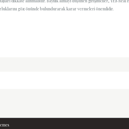
ları dikkate alınmalıdır. Bayilik almayı düşünen girişimciler, YES Real Es
orluklarını göz önünde bulundurarak karar vermeleri önemlidir.
hemes
.