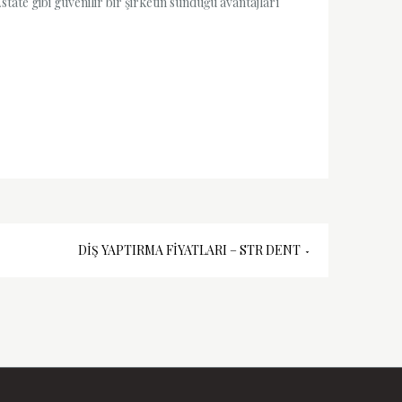
tate gibi güvenilir bir şirketin sunduğu avantajları
DIŞ YAPTIRMA FIYATLARI – STR DENT