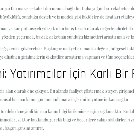
zar şartlarına ve rekabet durumuna bağlıdır. Daha yoğun bir rekabetin oldu
 büyüklüğü, sunduğu destek ve iş modeli gibi faktörler de fiyatları etkileye
nan ve kar potansiyeli yüksek olan bir iş fırsatı olarak değerlendirilebili
e gözden geçirmeli, bayilik şirketinin sunduğu hizmetleri araştırmalı ve k
değişkenlik gösterebilir. Başlangıç maliyetleri marka değeri, bölgesel faktö
mayı düşünen girişimcilerin dikkatlice araştırma yapması ve tüm seçenekle
: Yatırımcılar İçin Karlı Bir
bir alan olarak öne çıkıyor. Bu alanda faaliyet göstermek isteyen girişimci
kurumsal bir markanın gücünü kullanarak işlerini büyütme imkanı sağlar.
ktördeki deneyimli bir markanın bilgi birikimine erişim sağlamaktır. Emlak
işimciler, sektör hakkında gerekli bilgi ve becerilere sahip olabilirler. 
, başarı şansını artırır.