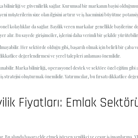
 bilinirliği ve güvenilirlik sağlar. Kurumsal bir markanın bayisi olduğunu
eni müşterilerin size olan ilgisini artırır ve iş hacminizi büyütme potansiy
nel kolaylıklar da sağlar. Bayilik veren markalar genellikle bayilerine 
yer alır. Bu sayede girişimciler, işlerini daha verimli bir şekilde yürütebil
lmayabilir. Her sektörde olduğu gibi, başarılı olmak için belirli bir çab
 dikkatlice değerlendirmesi ve yerel talepleri anlaması önemlidir.
 sunabilir. Marka bilinirliği, operasyonel destek ve sektöre özel eğitim gib
ve iş stratejisi oluşturmak önemlidir. Yatırımcılar, bu fırsatı dikkatlice d
lik Fiyatları: Emlak Sektör
ar. Bu alanda başarı elde etmek isteyen yenilikçi ve cesur iş insanlarına, 