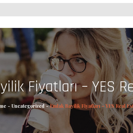
ilik Fiyatları – YES R
me
Uncategorized
Emlak Bayilik Fiyatları – YES Real Es