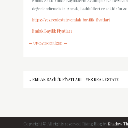
Emlak Sektöründe Bayiliklerin Avantajları ve Dezavantaj
değerlendirmelidir. Ancak, taahhütleri ve sektörün z
https://yes.realestate/emlak-bayilik-fiyatlari
Emlak Bayilik Fiyatları
UNCATEGORIZED
Yazı
EMLAK BAYILIK FIYATLARI – YES REAL ESTATE
gezinmesi
Copyright © All rights reserved. Rising Blog by
Shadow T