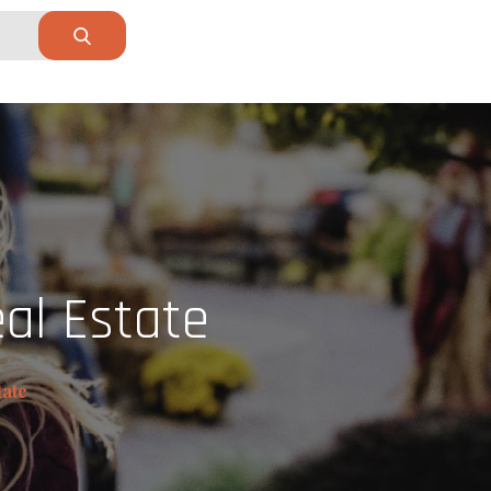
eal Estate
tate