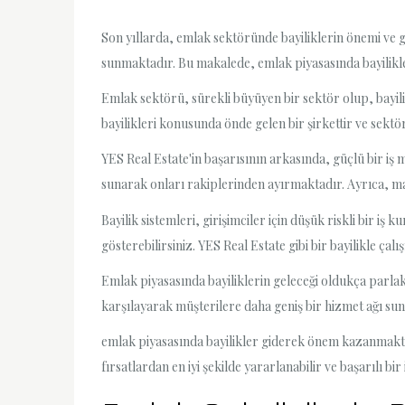
Son yıllarda, emlak sektöründe bayiliklerin önemi ve ge
sunmaktadır. Bu makalede, emlak piyasasında bayilikle
Emlak sektörü, sürekli büyüyen bir sektör olup, bayil
bayilikleri konusunda önde gelen bir şirkettir ve sektö
YES Real Estate'in başarısının arkasında, güçlü bir iş 
sunarak onları rakiplerinden ayırmaktadır. Ayrıca, mark
Bayilik sistemleri, girişimciler için düşük riskli bir iş
gösterebilirsiniz. YES Real Estate gibi bir bayilikle ça
Emlak piyasasında bayiliklerin geleceği oldukça parlakt
karşılayarak müşterilere daha geniş bir hizmet ağı suna
emlak piyasasında bayilikler giderek önem kazanmaktad
fırsatlardan en iyi şekilde yararlanabilir ve başarılı b