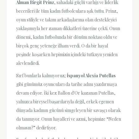
Alman Birgit Prinz
, sahadaki güçlü varlığı ve liderlik
becerileri ile tüm kadın futbolculara ışık tuttu. Prinz,
oyun stiliyle ve takım arkadaşlarına olan destekleyici
yaklaşımıyla her zaman dikkatleri üzerine çekti. Onun
dönemi, kadın futbolunda bir dönüm noktası oldu ve
birçok genç yeteneğe ilham verdi. O da bir hayal
peşinde koşarken hepimizin içindeki tutkuyu yeniden
alevlendirdi.
Sırf bunlarla kalmıyoruz;
İspanyol Alexia Putellas
gibi günümüz oyuncuları da tarihe adını yazdırmaya
devam ediyor. İki kez Ballon d'Or kazanan Putellas,
yalnızca bireysel başarılarıyla değil, erkek egemen
dünyada kadının gücünü simgeleyen bir savaşçı olarak
da tanınıyor. Onun hayalleri ve azmi, hepimize “Neden
olmasın?” dedirtiyor.