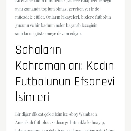
Bu efsane kadın futbolcular, sadece rakipleri ile değil,
aynı zamanda toplum olması gereken yerle de
mücadele ettiler. Onların hikayeleri, bizlere futbolun
gücünü ve bir kadının neler başarabileceğinin
sınırlarını göstermeye devam ediyor.
Sahaların
Kahramanları: Kadın
Futbolunun Efsanevi
İsimleri
Bir diğer dikkat çekici isim ise Abby Wambach.
Amerikalı futbolcu, sadece gol atmakla kalmayıp,
takım oyununu en üst düzeye çıkarmayı başardı. Onun