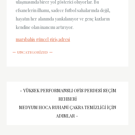
ulaşmasında birer yol gösterici oluyorlar. Bu
efsanelerin ilhamı, sadece futbol sahalarında değil,
hayatın her alanında yankılanıyor ve genç kızların
kendine olan inancını artırıyor.
marsbahis güncel giriş adresi
UNCATEGORIZED
Yazı
YÜKSEK PERFORMANSLI OFIS PERDESI SEÇIM
REHBERI
gezinmesi
MEDYUM HOCA RUHANI ÇAKRA TEMIZLIĞI İÇIN
ADIMLAR