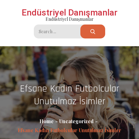
Skip
Endüstriyel Danışmanlar
to
Endüstriyel Danışmanlar
content
Search
for:
Efsane Kadın Futbolcular
Unutulmaz İsimler
Home
Uncategorized
Efsane Kadın Futbolcular Unutulmaz İsimler