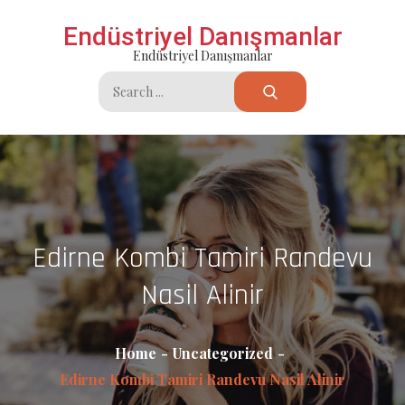
Skip
Endüstriyel Danışmanlar
to
Endüstriyel Danışmanlar
content
Search
for:
Edirne Kombi Tamiri Randevu
Nasil Alinir
Home
Uncategorized
Edirne Kombi Tamiri Randevu Nasil Alinir