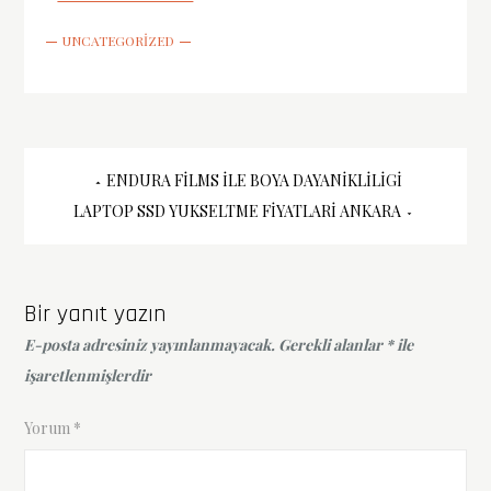
UNCATEGORIZED
Yazı
ENDURA FILMS İLE BOYA DAYANIKLILIGI
LAPTOP SSD YUKSELTME FIYATLARI ANKARA
gezinmesi
Bir yanıt yazın
E-posta adresiniz yayınlanmayacak.
Gerekli alanlar
*
ile
işaretlenmişlerdir
Yorum
*