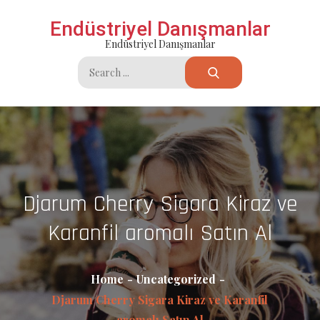
Skip
Endüstriyel Danışmanlar
to
Endüstriyel Danışmanlar
content
Search
for:
Djarum Cherry Sigara Kiraz ve
Karanfil aromalı Satın Al
Home
Uncategorized
Djarum Cherry Sigara Kiraz ve Karanfil
aromalı Satın Al