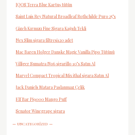
IQOS Terea Blue Kartuş tütün
Saint Luis Rey Natural Broadleaf Rothchilde Puro 25’s
Gizeh Kırmızı Fine Sigara Kağıdı Tekli
Nex Slim sigara filtresi120 adet
Mac Baren Holger Danske Magic Vanilla Pipo Tütünü
Villiger Sumatra No6 sigarillo 10’s Satın Al
Marvel Compact Tropical Mix ithal sigara Satın Al
Jack Daniels Matara Paslanmaz Çelik
Elf Bar Pi9000 Mango Puff
Senator Winegrape sigara
UNCATEGORIZED