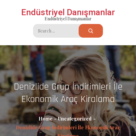
Skip
Endüstriyel Danışmanlar
to
Endüstriyel Danışmanlar
content
Search
for:
Denizlide Grup İndirimleri İle
Ekonomik Araç Kiralama
Home
Uncategorized
Denizlide Grup İndirimleri İle Ekonomik Araç
Kiralama