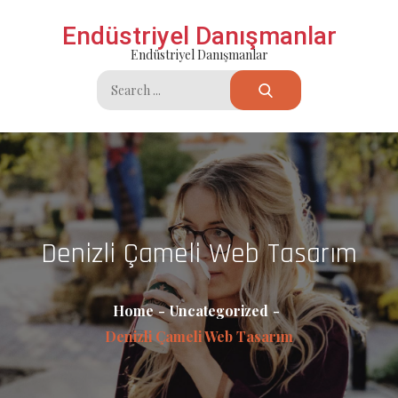
Skip
Endüstriyel Danışmanlar
to
Endüstriyel Danışmanlar
content
Search
for:
Denizli Çameli Web Tasarım
Home
Uncategorized
Denizli Çameli Web Tasarım