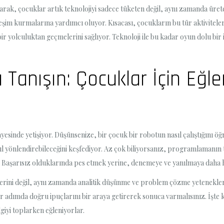
arak, çocuklar artık teknolojiyi sadece tüketen değil, aynı zamanda ürete
kileşim kurmalarına yardımcı oluyor. Kısacası, çocukların bu tür aktivitel
r yolculuktan geçmelerini sağlıyor. Teknoloji ile bu kadar oyun dolu bir i
Tanışın: Çocuklar İçin Eğle
yesinde yetişiyor. Düşünsenize, bir çocuk bir robotun nasıl çalıştığını ö
 yönlendirebileceğini keşfediyor. Az çok biliyorsanız, programlamanın t
 Başarısız olduklarında pes etmek yerine, denemeye ve yanılmaya daha he
rini değil, aynı zamanda analitik düşünme ve problem çözme yeteneklerin
r adımda doğru ipuçlarını bir araya getirerek sonuca varmalısınız. İşte 
lgiyi toplarken eğleniyorlar.