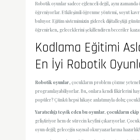
Robotik oyunlar sadece eğlenceli değil, aynı zamanda
öğreniyorlar. Etkileşimli öğrenme yöntemi, soyut kav
buluyor. Eğitim sistemimizin giderek dijitalleştiği gü
öğrenirken, geleceklerini şekillendiren beceriler kaza
Kodlama Eğitimi Asl
En İyi Robotik Oyunl
Robotik oyunlar
, çocukların problem çözme yetenekl
programlayabiliyorlar. Bu, onlara kendi fikirlerini h
popüler? Çünkü hepsi hikaye anlatımıyla dolu; çocukla
Yaratıcılığı teşvik eden bu oyunlar, çocukların eki
geliştiriyor hem de sürecin keyfini çıkarıyorlar. Çocu
oyun değil; geleceğin sayısal okuryazarlarına hazırlık!