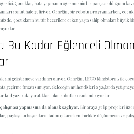
 öğretici. Çocuklar, hata yapmanın öğrenmenin bir parçası olduğunu ka
ramları somut hale getiriyor. Örneğin, bir robotu programlarken, çocuk
nümüzde, çocukların bu tür becerilere erken yaşta sahip olmaları büyük bi
nıyorlar.
a Bu Kadar Eğlenceli Olmamı
ar
erini geliştirmeye yardımcı oluyor. Örneğin, LEGO Mindstorms ile çocuk
ayata geçirme fırsatı sunuyor. Geleceğin mühendisleri o yaşlarda yetişme
r kod yazarak, yaratıkları olan robotları canlandırıyorlar.
p çalışması yapmasına da olanak sağlıyor.
Bir araya gelip projeleri üze
klar, paylaşılan başarıların tadını çıkarırken, birlikte düşünmenin ve çal