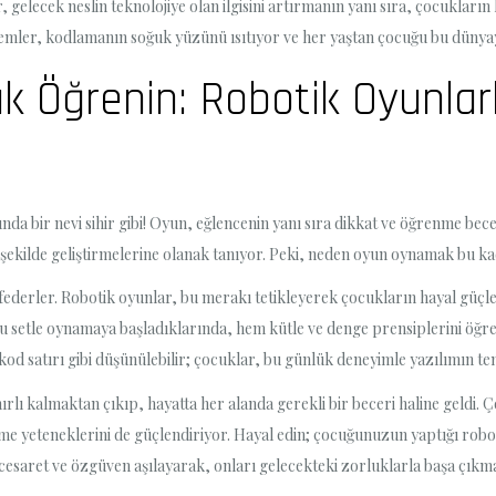
r, gelecek neslin teknolojiye olan ilgisini artırmanın yanı sıra, çocukla
ntemler, kodlamanın soğuk yüzünü ısıtıyor ve her yaştan çocuğu bu dünya
ak Öğrenin: Robotik Oyunla
a bir nevi sihir gibi! Oyun, eğlencenin yanı sıra dikkat ve öğrenme beceri
r şekilde geliştirmelerine olanak tanıyor. Peki, neden oyun oynamak bu k
şfederler. Robotik oyunlar, bu merakı tetikleyerek çocukların hayal güçle
bu setle oynamaya başladıklarında, hem kütle ve denge prensiplerini öğ
kod satırı gibi düşünülebilir; çocuklar, bu günlük deneyimle yazılımın t
nırlı kalmaktan çıkıp, hayatta her alanda gerekli bir beceri haline geldi.
me yeteneklerini de güçlendiriyor. Hayal edin; çocuğunuzun yaptığı robo
 cesaret ve özgüven aşılayarak, onları gelecekteki zorluklarla başa çık