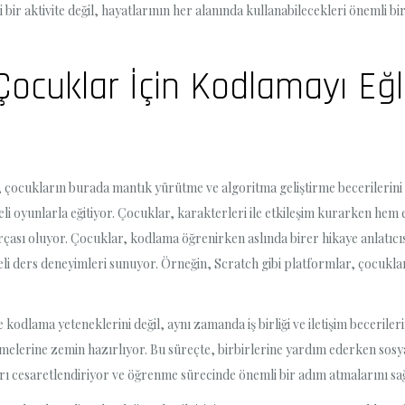
 bir aktivite değil, hayatlarının her alanında kullanabilecekleri önemli bi
cuklar İçin Kodlamayı Eğle
cukların burada mantık yürütme ve algoritma geliştirme becerilerini ge
li oyunlarla eğitiyor. Çocuklar, karakterleri ile etkileşim kurarken he
sı oluyor. Çocuklar, kodlama öğrenirken aslında birer hikaye anlatıcıs
nceli ders deneyimleri sunuyor. Örneğin, Scratch gibi platformlar, çocukl
 kodlama yeteneklerini değil, aynı zamanda iş birliği ve iletişim beceriler
lerine zemin hazırlıyor. Bu süreçte, birbirlerine yardım ederken sosyal 
ı cesaretlendiriyor ve öğrenme sürecinde önemli bir adım atmalarını sağ