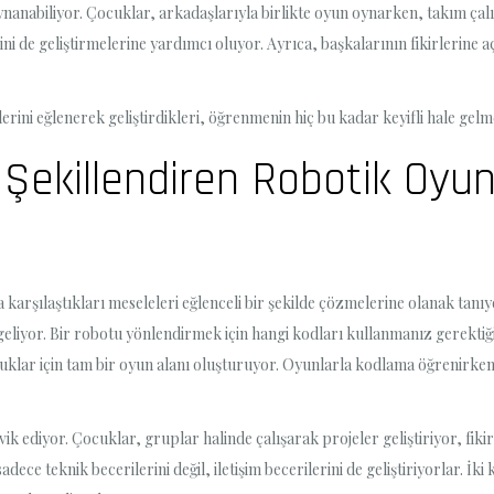
ynanabiliyor. Çocuklar, arkadaşlarıyla birlikte oyun oynarken, takım ç
rini de geliştirmelerine yardımcı oluyor. Ayrıca, başkalarının fikirlerine 
rini eğlenerek geliştirdikleri, öğrenmenin hiç bu kadar keyifli hale gel
i Şekillendiren Robotik Oyu
arşılaştıkları meseleleri eğlenceli bir şekilde çözmelerine olanak tanıyor
e geliyor. Bir robotu yönlendirmek için hangi kodları kullanmanız gerek
uklar için tam bir oyun alanı oluşturuyor. Oyunlarla kodlama öğrenirke
ik ediyor. Çocuklar, gruplar halinde çalışarak projeler geliştiriyor, fik
ce teknik becerilerini değil, iletişim becerilerini de geliştiriyorlar. İki k