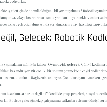
hareket ediyorlar.
kte iş gücü için de önemli olduğunu biliyor muydunuz? Robotik oyunlar, 
nıyor. 21. yüzyıl becerileri arasında yer alan bu yetenekler, onları sadec
en çocuklar, geleceğin dünyasında yer almak için en iyi hazırlığı yapıyorla
Değil, Gelecek: Robotik Ko
ama yapmalarını mümkün kılıyor.
Oyun değil, gelecek!
Çünkü kodlama öğr
lıkları kazandırıyor. Bir çocuk, bir sorunu çözmek için çeşitli yollar de
a başarmak, onların özgüvenini artırıyor. Çocuklar oyun oynarken öğren
r.
nı tasarlaması harika değil mi? Özellikle grup projeleri, sosyal beceriler
iyorlar. Böylece geleceğin ekip çalışmasına yatkın bireylerine dönüşüyorla