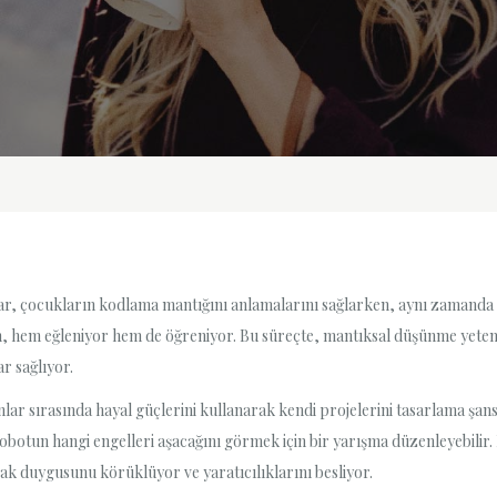
ar, çocukların kodlama mantığını anlamalarını sağlarken, aynı zamanda 
en, hem eğleniyor hem de öğreniyor. Bu süreçte, mantıksal düşünme yeten
r sağlıyor.
nlar sırasında hayal güçlerini kullanarak kendi projelerini tasarlama şa
obotun hangi engelleri aşacağını görmek için bir yarışma düzenleyebilir.
erak duygusunu körüklüyor ve yaratıcılıklarını besliyor.