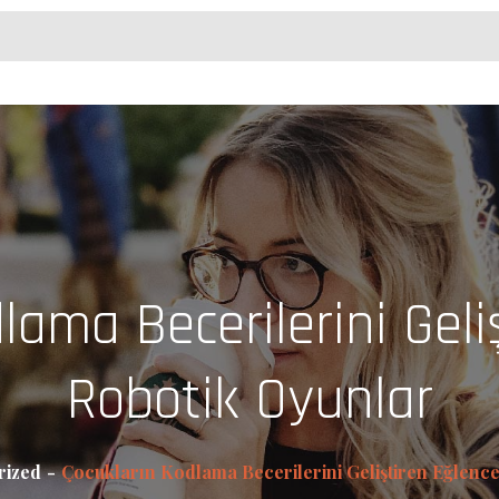
lama Becerilerini Geliş
Robotik Oyunlar
rized
Çocukların Kodlama Becerilerini Geliştiren Eğlence