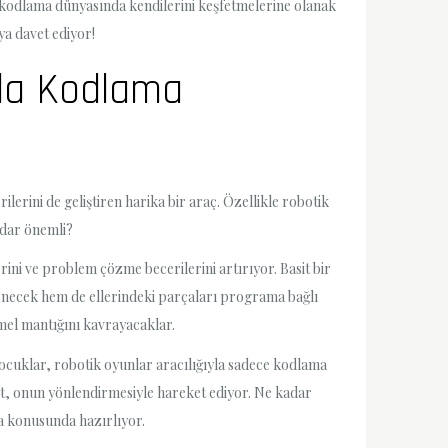
rın kodlama dünyasında kendilerini keşfetmelerine olanak
ya davet ediyor!
rla Kodlama
lerini de geliştiren harika bir araç. Özellikle robotik
adar önemli?
rini ve problem çözme becerilerini artırıyor. Basit bir
renecek hem de ellerindeki parçaları programa bağlı
emel mantığını kavrayacaklar.
 Çocuklar, robotik oyunlar aracılığıyla sadece kodlama
t, onun yönlendirmesiyle hareket ediyor. Ne kadar
ma konusunda hazırlıyor.