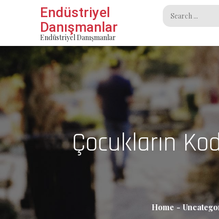
Skip
Endüstriyel
Search
to
Danışmanlar
for:
content
Endüstriyel Danışmanlar
Çocukların Kod
Home
Uncatego