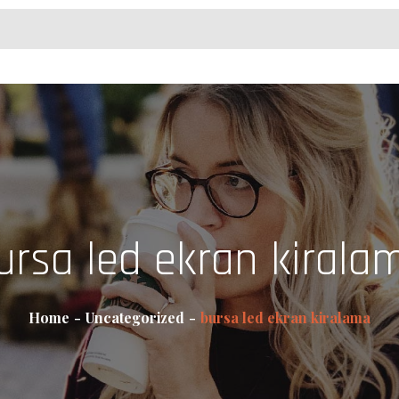
ursa led ekran kirala
Home
Uncategorized
bursa led ekran kiralama