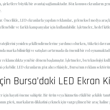
, şirketlere büyük bir avantaj sağlamaktadır. Söz konusu ekranların geniş
r.
dır. Öncelikle, LED ekranlarla yapılan reklamlar, geleneksel medya araçla
llenebilir ve farklı kampanyalar için kullanılabilir. İşletmeler, hedef kitle
ejilerini yeniden şekillendirmelerine yardımcı olurken, tüketici davranış
nda marka bilinirliği ve satışları artırmada da önemli bir rol oynamaktadı
reklamcılıkta yeni bir dönem başlamıştır. İşletmeler, bu teknolojiyi kull
isini çekebilir. LED ekranların göz alıcı etkisiyle, Bursa'nın reklam sekt
 İçin Bursa’daki LED Ekran 
için hayati öneme sahiptir. Bir ürün veya hizmetin etkili bir şekilde tanı
nın gücü, markaların dikkatini çekmek için vazgeçilmez bir araç haline 