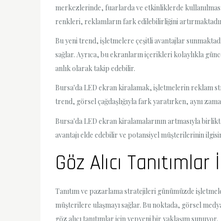
merkezlerinde, fuarlarda ve etkinliklerde kullanılması
renkleri, reklamların fark edilebilirliğini artırmaktadı
Bu yeni trend, işletmelere çeşitli avantajlar sunmakta
sağlar. Ayrıca, bu ekranların içerikleri kolaylıkla günce
anlık olarak takip edebilir.
Bursa'da LED ekran kiralamak, işletmelerin reklam strat
trend, görsel çağdaşlığıyla fark yaratırken, aynı zama
Bursa'da LED ekran kiralamalarının artmasıyla birlikte 
avantajı elde edebilir ve potansiyel müşterilerinin ilg
Göz Alıcı Tanıtımlar
Tanıtım ve pazarlama stratejileri günümüzde işletmeler 
müşterilere ulaşmayı sağlar. Bu noktada, görsel medya
göz alıcı tanıtımlar için yepyeni bir yaklaşım sunuyor.