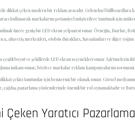
le dikkat çeken modern bir reklam aracıdır. Geleneksel billboardlara kıya
 aracı kullanarak markalarını potansiyel müşterilere tanıtmak için mükem
nılmak üzere geniş bir LED ekran yelpazesi sunar. Örneğin, fuarlar, festi
yrıca, alışveriş merkezleri, otobüs durakları, havaalanları ve diğer yoğun
eşitli boyut ve şekillerde LED ekran seçenekleri sunar. İşletmelerin ihti
ağlama imkanı sunar, böylece markalar reklam kampanyalarını sorunsuz bi
ikkat çekici tanıtımlar için benzersiz bir olanak sunar. Görsel medyanın
nlar, çağdaş pazarlama yöntemlerinde önemli bir rol oynamaktadır ve Bursa
ni Çeken Yaratıcı Pazarlam