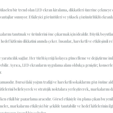
 yükselen bir trend olan LED ekran kiralama, dikkatleri üzerine çekmeye 
vantajlar sunuyor. Etkileyici görüntüleri ve yüksek çözünürlüklü ekranlar
larını tanıtmak ve ürünlerini öne çıkarmak için idealdir. Büyük boyutları
def kitlenin dikkatini anında çeker. İnsanlar, hareketli ve etkileşimli r
yaratıcılık sağlar. Her türlü içeriği kolayca güncelleme ve değiştirme im
yebilir. Ayrıca, LED ekranların uygulama alanı oldukça geniştir; konserler
r.
ğlamasıdır. Bursa'daki yoğun trafiği ve hareketli sokaklarını göz önüne a
itlelerini belirleyerek ve stratejik noktalara yerleştirerek, markalarını da
n etkili bir pazarlama aracıdır. Görsel etkisiyle ön plana çıkan bu yenilik
er, markalarını etkileyici bir şekilde tanıtabilir ve hedef kitlelerinin ilg