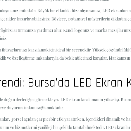
ize ulaşmanız mümkün. Büyük bir etkinlik düzenliyorsanız, LED ekranların
çerikler hazırlayabilirsiniz. Böylece, potansiyel müşterilerin dikkatini çek
irliğinizi artırmanıza yardımcı olur. Kendi logonuz ve marka mesajlarınızla
iniz.
m ihtiyaçlarınızı karşılamak için ideal bir seçenektir. Yüksek çözünürlükl
klik ve özelleştirme imkanlarıyla da beklentilerinizi karşılar. Markanızın 
rendi: Bursa’da LED Ekran K
doğru ilerlediğini görmekteyiz: LED ekran kiralamanın yükselişi. Bu inov
tleye duyurma imkanı sağlamaktadır.
lar, görsel açıdan çarpıcı bir etki yaratırken, içerdikleri dinamik ve ha
rün ve hizmetlerini yenilikçi bir şekilde tanıtabilmektedir. LED ekranları