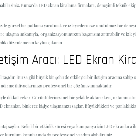
nabilirsiniz. Bursa'da LED ekran kiralama firmaları, deneyimli teknik ek
izde görsel bir patlama yaratmak ve izleyicilerinize unutulmaz bir den
lere ulaşma imkanıyla, organizasyonunuzun başarısını artırabilir ve izleyic
inlik düzenlemenin keyfini çıkarın.
İletişim Aracı: LED Ekran Ki
aşıdır. Bursa gibi büyük bir şehirde etkileyici bir iletişim aracına sahip
endirme ihtiyaçlarınıza profesyonel bir çözüm sunmaktadır.
yle dikkat çeker. Görüntülerinizi net bir şekilde aktarırken, ortamın at
ekranlar, binlerce kişiye ulaşmanızı sağlar. Büyüklükleri ve parlaklıklarıy
taj sağlar. Belirli bir etkinlik süresi veya kampanya için LED ekranlara 
 ve kurulum konularında da profesyonel yardım alabilirsiniz.