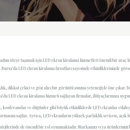
 adım öteye taşımak için LED ekran kiralama hizmetleri önemli bir araç hal
r. Bursa'da LED ekran kiralama fırsatları sayesinde etkinliklerinizde görs
, dikkat çekici ve göz alıcı bir görüntü sunma yeteneğiyle öne çıkar. B
rsa'da LED ekran kiralama hizmeti sağlayan firmalar, ihtiyaçlarınıza uyg
ar, konferanslar ve düğünler gibi büyük etkinliklerde LED ekranlar etkileyic
urmasını sağlar. Ayrıca, LED ekranların yüksek parlaklık seviyesi, açık ha
ejilerinde de önemli bir rol oynamaktadır. Markanızı veya ürünlerinizi 