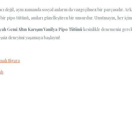
racı değil, aynı zamanda sosyal anların da vazgeçilmez bir parçasıdır. Ark
yi bir pipo tütünü, anıları güzelleştiren bir unsurdur. Unutmayın, her içim
yah Gemi Altın Karışım Vanilya Pipo Tütünü
kesinlikle denemeniz gerek
eşsiz deneyimi yaşamaya başlayın!
alı Sigara
dı