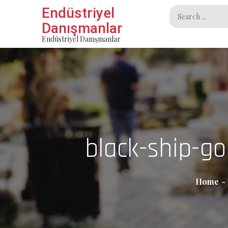
Skip
Endüstriyel
Search
to
Danışmanlar
for:
content
Endüstriyel Danışmanlar
black-ship-go
Home