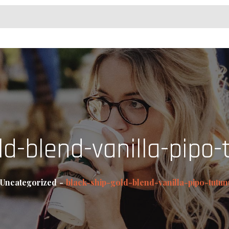
ld-blend-vanilla-pipo-
Uncategorized
black-ship-gold-blend-vanilla-pipo-tutun