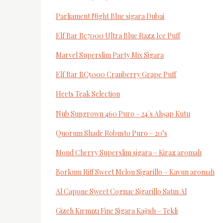
Parliament Night Blue sigara Dubai
Elf Bar Bc7000 Ultra Blue Razz Ice Puff
Marvel Superslim Party Mix Sigara
Elf Bar BC5000 Cranberry Grape Puff
Heets Teak Selection
Nub Sungrown 460 Puro – 24´s Ahşap Kutu
Quorum Shade Robusto Puro – 20’s
Mond Cherry Superslim sigara – Kiraz aromalı
Borkum Riff Sweet Melon Sigarillo – Kavun aromalı
Al Capone Sweet Cognac Sigarillo Satın Al
Gizeh Kırmızı Fine Sigara Kağıdı – Tekli