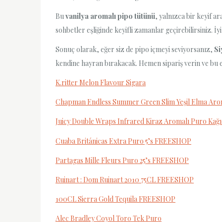
Bu
vanilya aromalı pipo tütünü
, yalnızca bir keyif a
sohbetler eşliğinde keyifli zamanlar geçirebilirsiniz. İ
Sonuç olarak, eğer siz de pipo içmeyi seviyorsanız,
Si
kendine hayran bırakacak. Hemen sipariş verin ve bu 
K.ritter Melon Flavour Sigara
Chapman Endless Summer Green Slim Yeşil Elma Arom
Juicy Double Wraps Infrared Kiraz Aromalı Puro Kağı
Cuaba Británicas Extra Puro 5’s FREESHOP
Partagas Mille Fleurs Puro 25’s FREESHOP
Ruinart : Dom Ruinart 2010 75CL FREESHOP
100CL Sierra Gold Tequila FREESHOP
Alec Bradley Coyol Toro Tek Puro