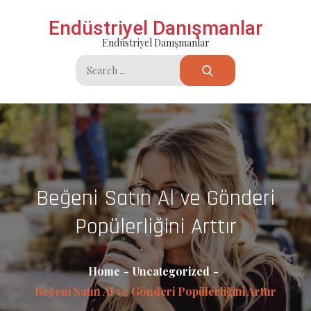
Skip
Endüstriyel Danışmanlar
to
Endüstriyel Danışmanlar
content
Search
for:
Beğeni Satın Al ve Gönderi
Popülerliğini Arttır
Home
Uncategorized
Beğeni Satın Al ve Gönderi Popülerliğini Arttır