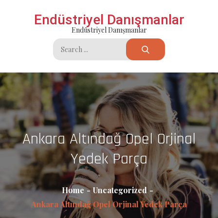
Skip
Endüstriyel Danışmanlar
to
Endüstriyel Danışmanlar
content
Search
for:
Ankara Altındağ Opel Orjinal
Yedek Parça
Home
Uncategorized
Ankara Altındağ Opel Orjinal Yedek Parça